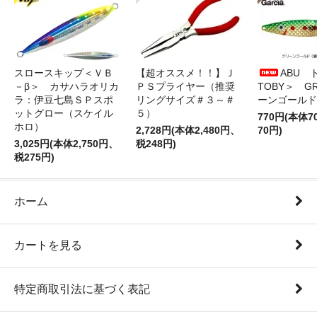
スロースキップ＜ＶＢ
【超オススメ！！】Ｊ
ABU 
－β＞ カサハラオリカ
ＰＳプライヤー（推奨
TOBY＞ G
ラ：伊豆七島ＳＰスポ
リングサイズ＃３～＃
ーンゴールド
ットグロー（スケイル
５）
770円(本体
ホロ）
2,728円(本体2,480円、
70円)
3,025円(本体2,750円、
税248円)
税275円)
ホーム
カートを見る
特定商取引法に基づく表記