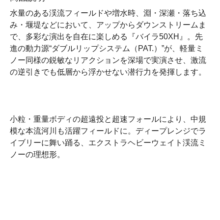
水量のある渓流フィールドや増水時、淵・深瀬・落ち込
み・堰堤などにおいて、アップからダウンストリームま
で、多彩な演出を自在に楽しめる『バイラ50XH』。先
進の動力源“ダブルリップシステム（PAT.）”が、軽量ミ
ノー同様の鋭敏なリアクションを深場で実演させ、激流
の逆引きでも低層から浮かせない潜行力を発揮します。
小粒・重量ボディの超遠投と超速フォールにより、中規
模な本流河川も活躍フィールドに。ディープレンジでラ
イブリーに舞い踊る、エクストラヘビーウェイト渓流ミ
ノーの理想形。