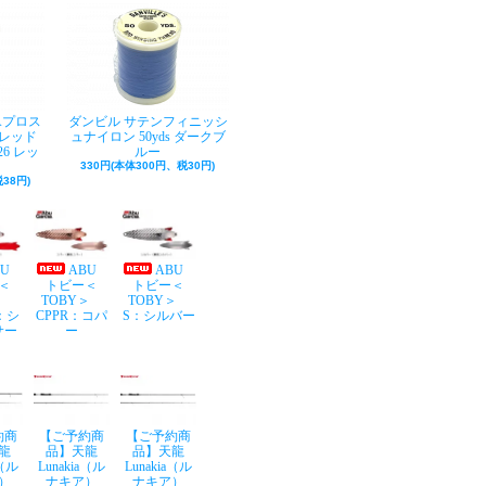
Aプロス
ダンビル サテンフィニッシ
レッド
ュナイロン 50yds ダークブ
26 レッ
ルー
330円(本体300円、税30円)
38円)
BU
ABU
ABU
＜
トビー＜
トビー＜
Y＞
TOBY＞
TOBY＞
：シ
CPPR：コパ
S：シルバー
サー
ー
約商
【ご予約商
【ご予約商
龍
品】天龍
品】天龍
a（ル
Lunakia（ル
Lunakia（ル
）
ナキア）
ナキア）