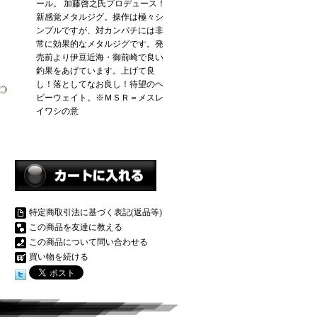
ール。 加藤啓之氏プロデュース！
新感覚メタルジグ。操作は極々シ
ンプルですが、対カンパチには非
常に効果的なメタルジグです。発
売前より伊豆近海・御前崎で良い
釣果をあげています。上げて良
し！落としてなお良し！待望のヘ
ビーウェイト。※ＭＳＲ＝メスレ
イワシの意
特定商取引法に基づく表記(返品等)
この商品を友達に教える
この商品について問い合わせる
買い物を続ける