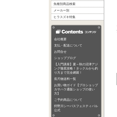
魚種別商品検索
メーカー別
ヒラスズキ特集
会社概要
支払・配送について
お問合せ
ショップブログ
【入門講座】夏～秋の沼津アジ
ング徹底攻略！タックルから釣
り方まで完全網羅！
長尺物送料一覧
お買い物ガイド【プロショップ
カサハラ通販ショップの使い
方】
ご予約商品について
狩野川シーバスフェスティバル
公式