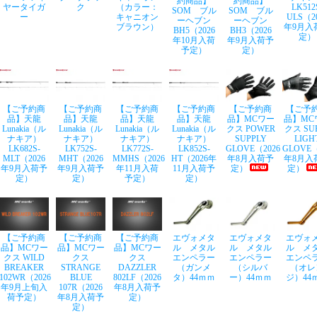
約商品】
約商品】
ヤータイガ
ク
（カラー：
LK512
SOM ブル
SOM ブル
ー
キャニオン
ULS（2
ーヘブン
ーヘブン
ブラウン）
年9月入
BH5（2026
BH3（2026
定）
年10月入荷
年9月入荷予
予定）
定）
【ご予約商
【ご予約商
【ご予約商
【ご予約商
【ご予約商
【ご予
品】天龍
品】天龍
品】天龍
品】天龍
品】MCワー
品】MC
Lunakia（ル
Lunakia（ル
Lunakia（ル
Lunakia（ル
クス POWER
クス SU
ナキア）
ナキア）
ナキア）
ナキア）
SUPPLY
LIGH
LK682S-
LK752S-
LK772S-
LK852S-
GLOVE（2026
GLOVE（
MLT（2026
MHT（2026
MMHS（2026
HT（2026年
年8月入荷予
年8月入
年9月入荷予
年9月入荷予
年11月入荷
11月入荷予
定）
定）
定）
定）
予定）
定）
【ご予約商
【ご予約商
【ご予約商
エヴォメタ
エヴォメタ
エヴォ
品】MCワー
品】MCワー
品】MCワー
ル メタル
ル メタル
ル メ
クス WILD
クス
クス
エンペラー
エンペラー
エンペ
BREAKER
STRANGE
DAZZLER
（ガンメ
（シルバ
（オレ
102WR（2026
BLUE
802LF（2026
タ）44ｍｍ
ー）44ｍｍ
ジ）44
年9月上旬入
107R（2026
年8月入荷予
荷予定）
年8月入荷予
定）
定）