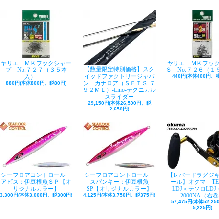
ヤリエ ＭＫフックシャー
ヤリエ ＭＫフッ
【数量限定特別価格】スク
プ No.７２７（３５本
Ｓ No.７２６（１
イッドファクトリージャパ
入）
440円(本体400円、税
ン カナロア（ＳＦＴＳ-７
880円(本体800円、税80円)
９２ＭＬ）-Lino-テクニカル
スライダー
29,150円(本体26,500円、税
2,650円)
シーフロアコントロール
シーフロアコントロール
【レバードラグジ
アビス：伊豆根魚ＳＰ【オ
スパンキー：伊豆根魚
ール】オクマ TE
リジナルカラー】
SP【オリジナルカラー】
LDJ＜テソロLDJ＞
3,300円(本体3,000円、税300円)
4,125円(本体3,750円、税375円)
2000NA（右
57,475円(本体52,2
5,225円)