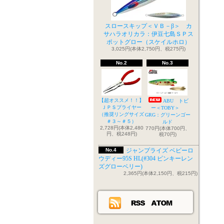
スロースキップ＜ＶＢ－β＞ カ
サハラオリカラ：伊豆七島ＳＰス
ポットグロー（スケイルホロ）
3,025円(本体2,750円、税275円)
No.2
No.3
【超オススメ！！】
ABU トビ
ＪＰＳプライヤー
ー＜TOBY＞
（推奨リングサイズ
GRG：グリーンゴー
＃３～＃５）
ルド
2,728円(本体2,480
770円(本体700円、
円、税248円)
税70円)
No.4
ジャンプライズ ベビーロ
ウディー95S HL(#304 ピンキーレン
ズグローベリー)
2,365円(本体2,150円、税215円)