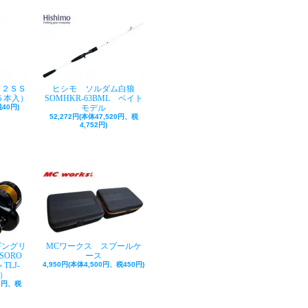
ク２ＳＳ
ヒシモ ソルダム白狼
５本入）
SOMHKR-63BML ベイト
40円)
モデル
52,272円(本体47,520円、税
4,752円)
ギングリ
MCワークス スプールケ
SORO
ース
TLJ-
4,950円(本体4,500円、税450円)
巻）
50円、税