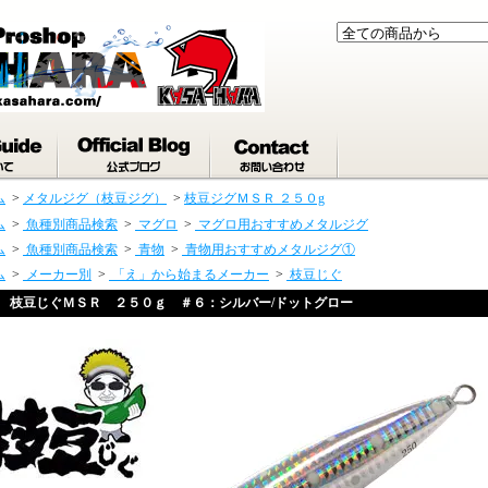
ム
>
メタルジグ（枝豆ジグ）
>
枝豆ジグＭＳＲ ２５０g
ム
>
魚種別商品検索
>
マグロ
>
マグロ用おすすめメタルジグ
ム
>
魚種別商品検索
>
青物
>
青物用おすすめメタルジグ①
ム
>
メーカー別
>
「え」から始まるメーカー
>
枝豆じぐ
枝豆じぐＭＳＲ ２５０ｇ ＃６：シルバー/ドットグロー