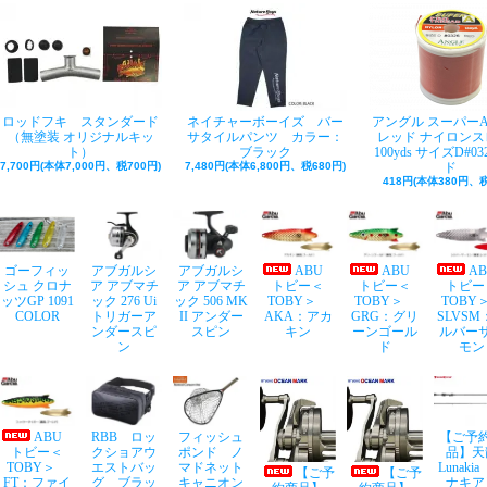
ロッドフキ スタンダード
ネイチャーボーイズ バー
アングル スーパー
（無塗装 オリジナルキッ
サタイルパンツ カラー：
レッド ナイロンス
ト）
ブラック
100yds サイズD#03
7,700円(本体7,000円、税700円)
7,480円(本体6,800円、税680円)
ド
418円(本体380円、税
ゴーフィッ
アブガルシ
アブガルシ
ABU
ABU
A
シュ クロナ
ア アブマチ
ア アブマチ
トビー＜
トビー＜
トビー
ッツGP 1091
ック 276 Ui
ック 506 MK
TOBY＞
TOBY＞
TOB
COLOR
トリガーア
II アンダー
AKA：アカ
GRG：グリ
SLVSM
ンダースピ
スピン
キン
ーンゴール
ルバー
ン
ド
モン
ABU
RBB ロッ
フィッシュ
【ご予
トビー＜
クショアウ
ポンド ノ
品】天
TOBY＞
エストバッ
マドネット
Lunaki
【ご予
【ご予
FT：ファイ
グ ブラッ
キャニオン
ナキア