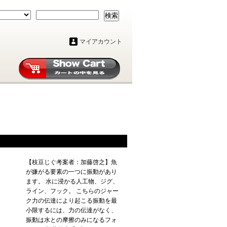
検索
マイアカウント
【枝豆じぐ考案者：加藤啓之】魚
が嫌がる要素の一つに振動があり
ます。 水に浸かる人工物、ジグ、
ライン、フック。 こちらのジャー
ク力の伝達により起こる振動を最
小限するには、力の伝達がなく、
振動は水との摩擦のみになるフォ