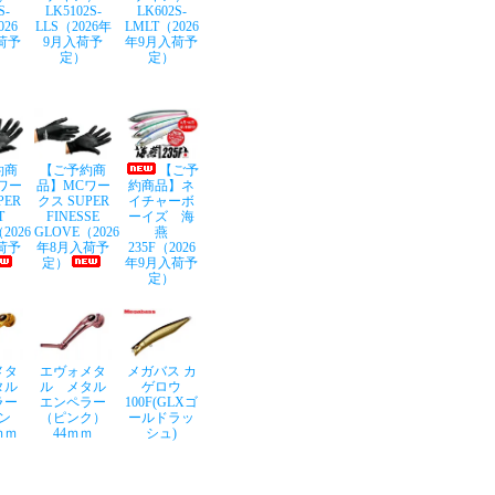
S-
LK5102S-
LK602S-
026
LLS（2026年
LMLT（2026
荷予
9月入荷予
年9月入荷予
定）
定）
約商
【ご予約商
【ご予
ワー
品】MCワー
約商品】ネ
PER
クス SUPER
イチャーボ
T
FINESSE
ーイズ 海
2026
GLOVE（2026
燕
荷予
年8月入荷予
235F（2026
定）
年9月入荷予
定）
メタ
エヴォメタ
メガバス カ
タル
ル メタル
ゲロウ
ラー
エンペラー
100F(GLXゴ
ン
（ピンク）
ールドラッ
ｍｍ
44ｍｍ
シュ)