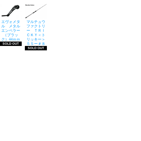
エヴォメタ
マルチュウ
ル メタル
ファクトリ
エンペラー
ー ＴＲＩ
（ブラッ
ＣＫＹ＜ト
ク）44ｍｍ
リッキー＞
５５ー＃８
SOLD OUT
SOLD OUT