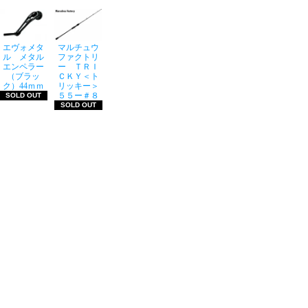
エヴォメタ
マルチュウ
ル メタル
ファクトリ
エンペラー
ー ＴＲＩ
（ブラッ
ＣＫＹ＜ト
ク）44ｍｍ
リッキー＞
５５ー＃８
SOLD OUT
SOLD OUT