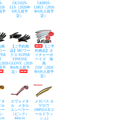
S-
LK5102S-
LK602S-
026
LLS（2026年
LMLT（2026
荷予
9月入荷予
年9月入荷予
定）
定）
約商
【ご予約商
【ご予
ワー
品】MCワー
約商品】ネ
PER
クス SUPER
イチャーボ
T
FINESSE
ーイズ 海
2026
GLOVE（2026
燕
荷予
年8月入荷予
235F（2026
定）
年9月入荷予
定）
メタ
エヴォメタ
メガバス カ
タル
ル メタル
ゲロウ
ラー
エンペラー
100F(GLXゴ
ン
（ピンク）
ールドラッ
ｍｍ
44ｍｍ
シュ)