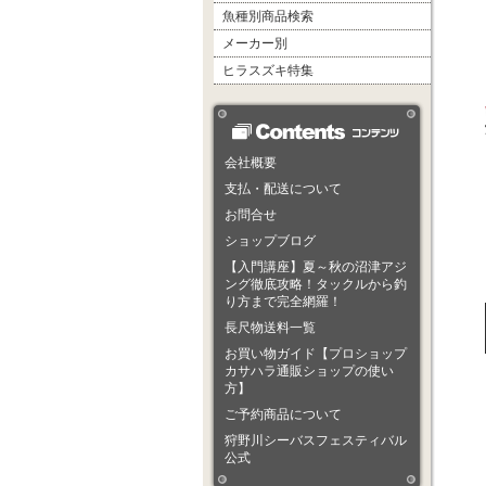
魚種別商品検索
メーカー別
ヒラスズキ特集
会社概要
支払・配送について
お問合せ
ショップブログ
【入門講座】夏～秋の沼津アジ
ング徹底攻略！タックルから釣
り方まで完全網羅！
長尺物送料一覧
お買い物ガイド【プロショップ
カサハラ通販ショップの使い
方】
ご予約商品について
狩野川シーバスフェスティバル
公式