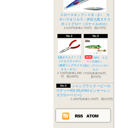
スロースキップ＜ＶＢ－β＞ カ
サハラオリカラ：伊豆七島ＳＰス
ポットグロー（スケイルホロ）
3,025円(本体2,750円、税275円)
No.2
No.3
【超オススメ！！】
ABU トビ
ＪＰＳプライヤー
ー＜TOBY＞
（推奨リングサイズ
GRG：グリーンゴー
＃３～＃５）
ルド
2,728円(本体2,480
770円(本体700円、
円、税248円)
税70円)
No.4
ジャンプライズ ベビーロ
ウディー95S HL(#304 ピンキーレン
ズグローベリー)
2,365円(本体2,150円、税215円)