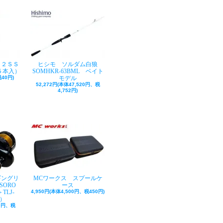
ク２ＳＳ
ヒシモ ソルダム白狼
５本入）
SOMHKR-63BML ベイト
40円)
モデル
52,272円(本体47,520円、税
4,752円)
ギングリ
MCワークス スプールケ
SORO
ース
TLJ-
4,950円(本体4,500円、税450円)
巻）
50円、税