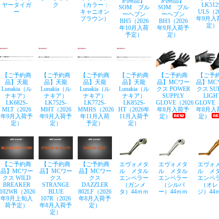
約商品】
約商品】
ヤータイガ
ク
（カラー：
LK512
SOM ブル
SOM ブル
ー
キャニオン
ULS（2
ーヘブン
ーヘブン
ブラウン）
年9月入
BH5（2026
BH3（2026
定）
年10月入荷
年9月入荷予
予定）
定）
【ご予約商
【ご予約商
【ご予約商
【ご予約商
【ご予約商
【ご予
品】天龍
品】天龍
品】天龍
品】天龍
品】MCワー
品】MC
Lunakia（ル
Lunakia（ル
Lunakia（ル
Lunakia（ル
クス POWER
クス SU
ナキア）
ナキア）
ナキア）
ナキア）
SUPPLY
LIGH
LK682S-
LK752S-
LK772S-
LK852S-
GLOVE（2026
GLOVE（
MLT（2026
MHT（2026
MMHS（2026
HT（2026年
年8月入荷予
年8月入
年9月入荷予
年9月入荷予
年11月入荷
11月入荷予
定）
定）
定）
定）
予定）
定）
【ご予約商
【ご予約商
【ご予約商
エヴォメタ
エヴォメタ
エヴォ
品】MCワー
品】MCワー
品】MCワー
ル メタル
ル メタル
ル メ
クス WILD
クス
クス
エンペラー
エンペラー
エンペ
BREAKER
STRANGE
DAZZLER
（ガンメ
（シルバ
（オレ
102WR（2026
BLUE
802LF（2026
タ）44ｍｍ
ー）44ｍｍ
ジ）44
年9月上旬入
107R（2026
年8月入荷予
荷予定）
年8月入荷予
定）
定）