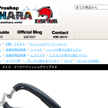
ム
>
小物・ＴＯＯＬ
>
フィッシュグリップ・ネット
ム
>
魚種別商品検索
>
シーバス
>
シーバス用その他アイテム
ム
>
魚種別商品検索
>
ヒラスズキ
>
ヒラスズキ用その他アイテム
ム
>
メーカー別
>
「す」から始まるメーカー
>
スミス
>
スミス（その他）
スミス イージーフィッシュグリップ２２