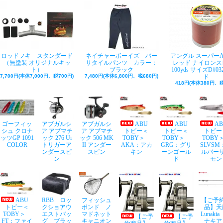
ロッドフキ スタンダード
ネイチャーボーイズ バー
アングル スーパー
（無塗装 オリジナルキッ
サタイルパンツ カラー：
レッド ナイロンス
ト）
ブラック
100yds サイズD#03
7,700円(本体7,000円、税700円)
7,480円(本体6,800円、税680円)
ド
418円(本体380円、税
ゴーフィッ
アブガルシ
アブガルシ
ABU
ABU
A
シュ クロナ
ア アブマチ
ア アブマチ
トビー＜
トビー＜
トビー
ッツGP 1091
ック 276 Ui
ック 506 MK
TOBY＞
TOBY＞
TOB
COLOR
トリガーア
II アンダー
AKA：アカ
GRG：グリ
SLVSM
ンダースピ
スピン
キン
ーンゴール
ルバー
ン
ド
モン
ABU
RBB ロッ
フィッシュ
【ご予
トビー＜
クショアウ
ポンド ノ
品】天
TOBY＞
エストバッ
マドネット
Lunaki
【ご予
【ご予
FT：ファイ
グ ブラッ
キャニオン
ナキア