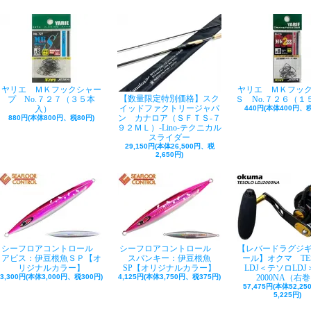
ヤリエ ＭＫフックシャー
ヤリエ ＭＫフッ
【数量限定特別価格】スク
プ No.７２７（３５本
Ｓ No.７２６（１
イッドファクトリージャパ
入）
440円(本体400円、税
ン カナロア（ＳＦＴＳ-７
880円(本体800円、税80円)
９２ＭＬ）-Lino-テクニカル
スライダー
29,150円(本体26,500円、税
2,650円)
シーフロアコントロール
シーフロアコントロール
【レバードラグジ
アビス：伊豆根魚ＳＰ【オ
スパンキー：伊豆根魚
ール】オクマ TE
リジナルカラー】
SP【オリジナルカラー】
LDJ＜テソロLDJ＞
3,300円(本体3,000円、税300円)
4,125円(本体3,750円、税375円)
2000NA（右
57,475円(本体52,2
5,225円)