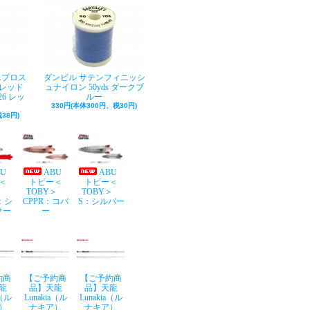
Aプロス
ダンビル サテンフィニッシ
レッド
ュナイロン 50yds ダークブ
26 レッ
ルー
330円(本体300円、税30円)
38円)
BU
ABU
ABU
＜
トビー＜
トビー＜
Y＞
TOBY＞
TOBY＞
：シ
CPPR：コパ
S：シルバー
サー
ー
約商
【ご予約商
【ご予約商
龍
品】天龍
品】天龍
a（ル
Lunakia（ル
Lunakia（ル
）
ナキア）
ナキア）