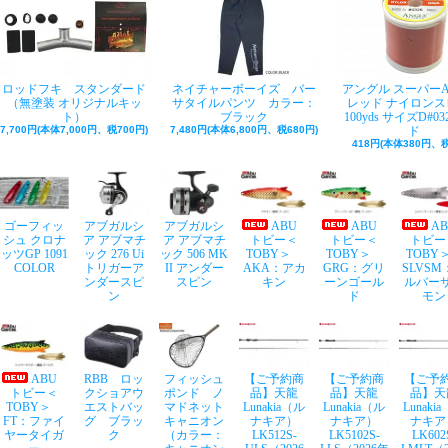
ロッドフキ スタンダード
ネイチャーボーイズ バー
アングル スーパー
（無塗装 オリジナルキッ
サタイルパンツ カラー：
レッド ナイロンス
ト）
ブラック
100yds サイズD#03
7,700円(本体7,000円、税700円)
7,480円(本体6,800円、税680円)
ド
418円(本体380円、税
ゴーフィッ
アブガルシ
アブガルシ
ABU
ABU
A
シュ クロナ
ア アブマチ
ア アブマチ
トビー＜
トビー＜
トビー
ッツGP 1091
ック 276 Ui
ック 506 MK
TOBY＞
TOBY＞
TOB
COLOR
トリガーア
II アンダー
AKA：アカ
GRG：グリ
SLVSM
ンダースピ
スピン
キン
ーンゴール
ルバー
ン
ド
モン
ABU
RBB ロッ
フィッシュ
【ご予約商
【ご予約商
【ご予
トビー＜
クショアウ
ポンド ノ
品】天龍
品】天龍
品】天
TOBY＞
エストバッ
マドネット
Lunakia（ル
Lunakia（ル
Lunaki
FT：ファイ
グ ブラッ
キャニオン
ナキア）
ナキア）
ナキア
ヤータイガ
ク
（カラー：
LK512S-
LK5102S-
LK602