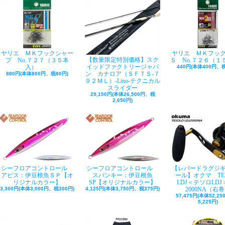
ヤリエ ＭＫフックシャー
ヤリエ ＭＫフッ
【数量限定特別価格】スク
プ No.７２７（３５本
Ｓ No.７２６（１
イッドファクトリージャパ
入）
440円(本体400円、税
ン カナロア（ＳＦＴＳ-７
880円(本体800円、税80円)
９２ＭＬ）-Lino-テクニカル
スライダー
29,150円(本体26,500円、税
2,650円)
シーフロアコントロール
シーフロアコントロール
【レバードラグジ
アビス：伊豆根魚ＳＰ【オ
スパンキー：伊豆根魚
ール】オクマ TE
リジナルカラー】
SP【オリジナルカラー】
LDJ＜テソロLDJ＞
3,300円(本体3,000円、税300円)
4,125円(本体3,750円、税375円)
2000NA（右
57,475円(本体52,2
5,225円)