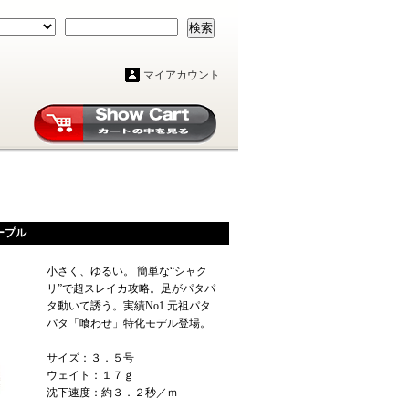
検索
マイアカウント
ープル
小さく、ゆるい。 簡単な“シャク
リ”で超スレイカ攻略。足がパタパ
タ動いて誘う。実績No1 元祖パタ
パタ「喰わせ」特化モデル登場。
サイズ：３．５号
ウェイト：１７ｇ
沈下速度：約３．２秒／ｍ