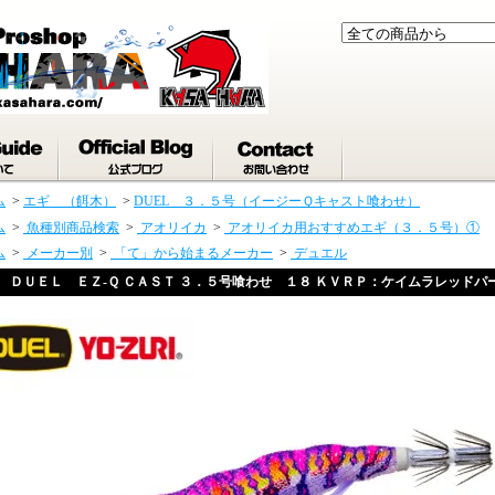
ム
>
エギ （餌木）
>
DUEL ３．５号（イージーＱキャスト喰わせ）
ム
>
魚種別商品検索
>
アオリイカ
>
アオリイカ用おすすめエギ（３．５号）①
ム
>
メーカー別
>
「て」から始まるメーカー
>
デュエル
ＤＵＥＬ ＥＺ‐Ｑ ＣＡＳＴ ３．５号喰わせ １８ ＫＶＲＰ：ケイムラレッドパ