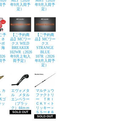
026
MLT（2026
MHT（2026
荷予
年9月入荷予
年9月入荷予
定）
定）
ご予
【ご予約商
【ご予約商
】ネ
品】MCワー
品】MCワー
ーボ
クス WILD
クス
 海
BREAKER
STRANGE
102WR（2026
BLUE
026
年9月上旬入
107R（2026
荷予
荷予定）
年8月入荷予
定）
 カ
エヴォメタ
マルチュウ
ウ
ル メタル
ファクトリ
LXゴ
エンペラー
ー ＴＲＩ
ラッ
（ブラッ
ＣＫＹ＜ト
ク）44ｍｍ
リッキー＞
５５ー＃８
SOLD OUT
SOLD OUT