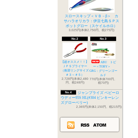
スロースキップ＜ＶＢ－β＞ カ
サハラオリカラ：伊豆七島ＳＰス
ポットグロー（スケイルホロ）
3,025円(本体2,750円、税275円)
No.2
No.3
【超オススメ！！】
ABU トビ
ＪＰＳプライヤー
ー＜TOBY＞
（推奨リングサイズ
GRG：グリーンゴー
＃３～＃５）
ルド
2,728円(本体2,480
770円(本体700円、
円、税248円)
税70円)
No.4
ジャンプライズ ベビーロ
ウディー95S HL(#304 ピンキーレン
ズグローベリー)
2,365円(本体2,150円、税215円)