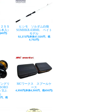
ク２ＳＳ
ヒシモ ソルダム白狼
５本入）
SOMHKR-63BML ベイト
40円)
モデル
52,272円(本体47,520円、税
4,752円)
ギングリ
MCワークス スプールケ
SORO
ース
TLJ-
4,950円(本体4,500円、税450円)
巻）
50円、税