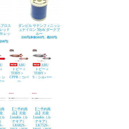
Aプロス
ダンビル サテンフィニッシ
レッド
ュナイロン 50yds ダークブ
26 レッ
ルー
330円(本体300円、税30円)
38円)
BU
ABU
ABU
＜
トビー＜
トビー＜
Y＞
TOBY＞
TOBY＞
：シ
CPPR：コパ
S：シルバー
サー
ー
約商
【ご予約商
【ご予約商
龍
品】天龍
品】天龍
a（ル
Lunakia（ル
Lunakia（ル
）
ナキア）
ナキア）
S-
LK682S-
LK752S-