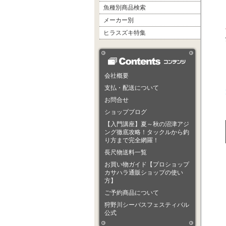
魚種別商品検索
メーカー別
ヒラスズキ特集
会社概要
支払・配送について
お問合せ
ショップブログ
【入門講座】夏～秋の沼津アジ
ング徹底攻略！タックルから釣
り方まで完全網羅！
長尺物送料一覧
お買い物ガイド【プロショップ
カサハラ通販ショップの使い
方】
ご予約商品について
狩野川シーバスフェスティバル
公式