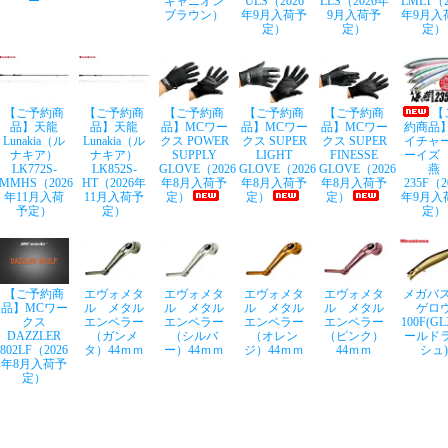
ー
キャニオン
ULS（2026
LLS（2026年
LMLT（2
ブラウン）
年9月入荷予
9月入荷予
年9月入
定）
定）
定）
【ご予約商
【ご予約商
【ご予約商
【ご予約商
【ご予約商
【
品】天龍
品】天龍
品】MCワー
品】MCワー
品】MCワー
約商品
Lunakia（ル
Lunakia（ル
クス POWER
クス SUPER
クス SUPER
イチャ
ナキア）
ナキア）
SUPPLY
LIGHT
FINESSE
ーイズ
LK772S-
LK852S-
GLOVE（2026
GLOVE（2026
GLOVE（2026
燕
MMHS（2026
HT（2026年
年8月入荷予
年8月入荷予
年8月入荷予
235F（2
年11月入荷
11月入荷予
定）
定）
定）
年9月入
予定）
定）
定）
【ご予約商
エヴォメタ
エヴォメタ
エヴォメタ
エヴォメタ
メガバス
品】MCワー
ル メタル
ル メタル
ル メタル
ル メタル
ゲロ
クス
エンペラー
エンペラー
エンペラー
エンペラー
100F(G
DAZZLER
（ガンメ
（シルバ
（オレン
（ピンク）
ールド
802LF（2026
タ）44ｍｍ
ー）44ｍｍ
ジ）44ｍｍ
44ｍｍ
シュ)
年8月入荷予
定）