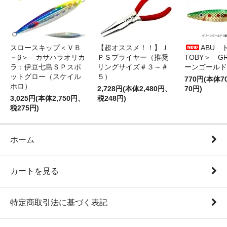
スロースキップ＜ＶＢ
【超オススメ！！】Ｊ
ABU 
－β＞ カサハラオリカ
ＰＳプライヤー（推奨
TOBY＞ G
ラ：伊豆七島ＳＰスポ
リングサイズ＃３～＃
ーンゴールド
ットグロー（スケイル
５）
770円(本体
ホロ）
2,728円(本体2,480円、
70円)
3,025円(本体2,750円、
税248円)
税275円)
ホーム
カートを見る
特定商取引法に基づく表記