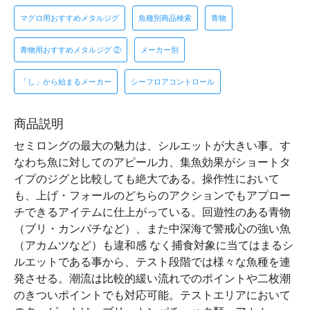
マグロ用おすすめメタルジグ
魚種別商品検索
青物
青物用おすすめメタルジグ ②
メーカー別
「し」から始まるメーカー
シーフロアコントロール
商品説明
セミロングの最大の魅力は、シルエットが大きい事。す
なわち魚に対してのアピール力、集魚効果がショートタ
イプのジグと比較しても絶大である。操作性において
も、上げ・フォールのどちらのアクションでもアプロー
チできるアイテムに仕上がっている。回遊性のある青物
（ブリ・カンパチなど）、また中深海で警戒心の強い魚
（アカムツなど）も違和感 なく捕食対象に当てはまるシ
ルエットである事から、テスト段階では様々な魚種を連
発させる。潮流は比較的緩い流れでのポイントや二枚潮
のきついポイントでも対応可能。テストエリアにおいて