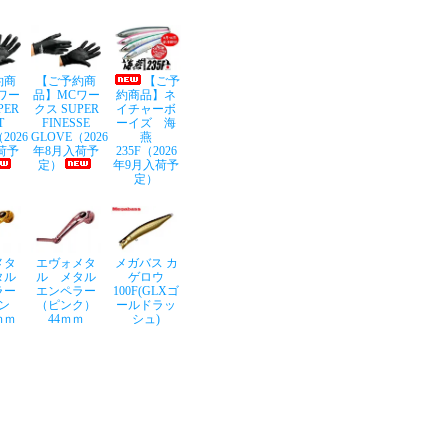
約商
【ご予約商
【ご予
ワー
品】MCワー
約商品】ネ
PER
クス SUPER
イチャーボ
T
FINESSE
ーイズ 海
2026
GLOVE（2026
燕
荷予
年8月入荷予
235F（2026
定）
年9月入荷予
定）
メタ
エヴォメタ
メガバス カ
タル
ル メタル
ゲロウ
ラー
エンペラー
100F(GLXゴ
ン
（ピンク）
ールドラッ
ｍｍ
44ｍｍ
シュ)