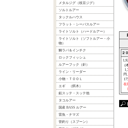
メタルジグ（枝豆ジグ）
ソルトルアー
タックルハウス
フラット・シーバスルアー
ライトソルト（ハードルアー）
ライトソルト（ソフトルアー・小
物）
鯛ラバ＆インチク
２
ロックフィッシュ
1,
ルアーフック（針）
(
1,
ライン・リーダー
円
小物・ＴＯＯＬ
17
在
エギ （餌木）
鉛スッテ・スッテ他
タコルアー
国産 BASS ルアー
雷魚・ナマズ
管釣り（スプーン）