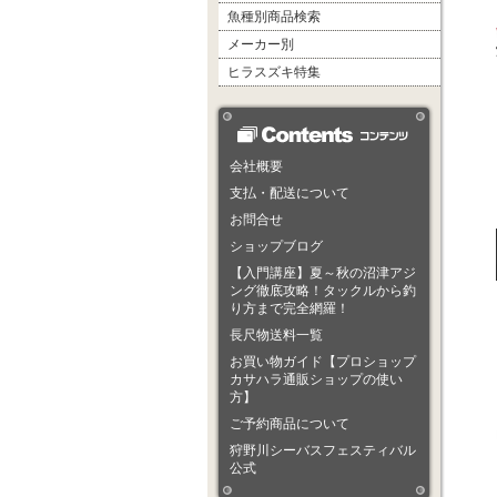
魚種別商品検索
メーカー別
ヒラスズキ特集
会社概要
支払・配送について
お問合せ
ショップブログ
【入門講座】夏～秋の沼津アジ
ング徹底攻略！タックルから釣
り方まで完全網羅！
長尺物送料一覧
お買い物ガイド【プロショップ
カサハラ通販ショップの使い
方】
ご予約商品について
狩野川シーバスフェスティバル
公式