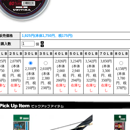
販売価格
1,925円(本体1,750円、税175円)
購入数
個
０ＬＢ
２５ＬＢ
３０ＬＢ
３５ＬＢ
４０ＬＢ
５０ＬＢ
６０ＬＢ
７０ＬＢ
８０ＬＢ
925円
2,079円
2,926円
3,234円
3,542円
3,850円
本体
(本体
(本体
(本体
(本体
(本体
2,310円
2,618円
4,158円
750
1,890
2,660
2,940
3,220
3,500
(本体
(本体
(本体
、税
円、税
円、税
円、税
円、税
円、税
2,100
2,380
3,780
5円)
189円)
266円)
294円)
322円)
350円)
円、税
円、税
円、税
庫な
在庫な
在庫な
在庫な
在庫な
在庫な
210円)
238円)
378円)
し
し
し
し
し
し