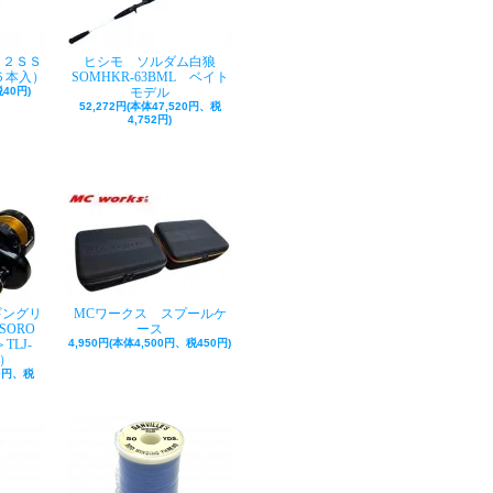
ク２ＳＳ
ヒシモ ソルダム白狼
５本入）
SOMHKR-63BML ベイト
40円)
モデル
52,272円(本体47,520円、税
4,752円)
ギングリ
MCワークス スプールケ
SORO
ース
TLJ-
4,950円(本体4,500円、税450円)
巻）
50円、税