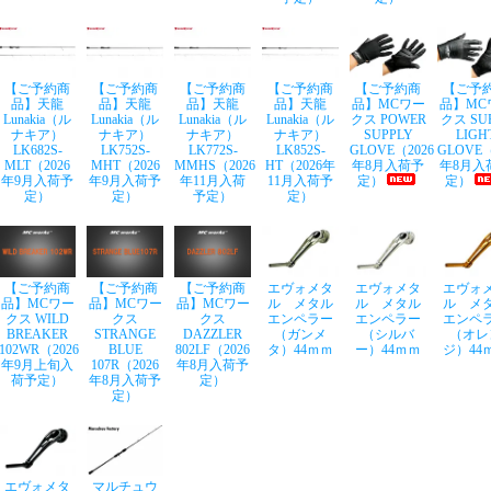
【ご予約商
【ご予約商
【ご予約商
【ご予約商
【ご予約商
【ご予
品】天龍
品】天龍
品】天龍
品】天龍
品】MCワー
品】MC
Lunakia（ル
Lunakia（ル
Lunakia（ル
Lunakia（ル
クス POWER
クス SU
ナキア）
ナキア）
ナキア）
ナキア）
SUPPLY
LIGH
LK682S-
LK752S-
LK772S-
LK852S-
GLOVE（2026
GLOVE（
MLT（2026
MHT（2026
MMHS（2026
HT（2026年
年8月入荷予
年8月入
年9月入荷予
年9月入荷予
年11月入荷
11月入荷予
定）
定）
定）
定）
予定）
定）
【ご予約商
【ご予約商
【ご予約商
エヴォメタ
エヴォメタ
エヴォ
品】MCワー
品】MCワー
品】MCワー
ル メタル
ル メタル
ル メ
クス WILD
クス
クス
エンペラー
エンペラー
エンペ
BREAKER
STRANGE
DAZZLER
（ガンメ
（シルバ
（オレ
102WR（2026
BLUE
802LF（2026
タ）44ｍｍ
ー）44ｍｍ
ジ）44
年9月上旬入
107R（2026
年8月入荷予
荷予定）
年8月入荷予
定）
定）
エヴォメタ
マルチュウ