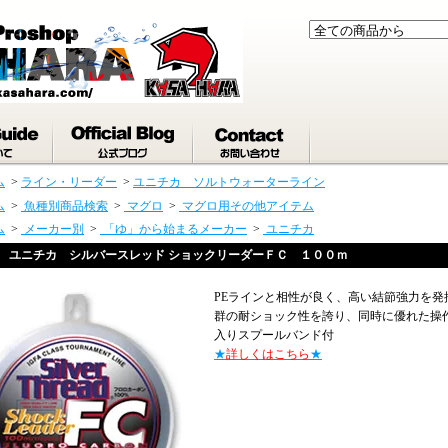
ム
>
ライン・リーダー
>
ユニチカ ソルトウォーターライン
ム
>
魚種別商品検索
>
マグロ
>
マグロ用その他アイテム
ム
>
メーカー別
>
「ゆ」から始まるメーカー
>
ユニチカ
ユニチカ シルバースレッド ショックリーダーＦＣ １００ｍ
PEラインと相性が良く、高い結節強力を
群の耐ショック性を誇り、同時に優れた操
入りスプールバンド付
★
詳しくはこちら
★