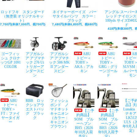
ロッドフキ スタンダード
ネイチャーボーイズ バー
アングル スーパー
（無塗装 オリジナルキッ
サタイルパンツ カラー：
レッド ナイロンス
ト）
ブラック
100yds サイズD#03
7,700円(本体7,000円、税700円)
7,480円(本体6,800円、税680円)
ド
418円(本体380円、税
ゴーフィッ
アブガルシ
アブガルシ
ABU
ABU
A
シュ クロナ
ア アブマチ
ア アブマチ
トビー＜
トビー＜
トビー
ッツGP 1091
ック 276 Ui
ック 506 MK
TOBY＞
TOBY＞
TOB
COLOR
トリガーア
II アンダー
AKA：アカ
GRG：グリ
SLVSM
ンダースピ
スピン
キン
ーンゴール
ルバー
ン
ド
モン
ABU
RBB ロッ
フィッシュ
【ご予
トビー＜
クショアウ
ポンド ノ
品】天
TOBY＞
エストバッ
マドネット
Lunaki
【ご予
【ご予
FT：ファイ
グ ブラッ
キャニオン
ナキア
約商品】
約商品】
ヤータイガ
ク
（カラー：
LK512
SOM ブル
SOM ブル
ー
キャニオン
ULS（2
ーヘブン
ーヘブン
ブラウン）
年9月入
BH5（2026
BH3（2026
定）
年10月入荷
年9月入荷予
予定）
定）