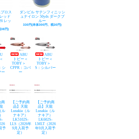
Aプロス
ダンビル サテンフィニッシ
レッド
ュナイロン 50yds ダークブ
26 レッ
ルー
330円(本体300円、税30円)
38円)
BU
ABU
ABU
＜
トビー＜
トビー＜
Y＞
TOBY＞
TOBY＞
：シ
CPPR：コパ
S：シルバー
サー
ー
約商
【ご予約商
【ご予約商
龍
品】天龍
品】天龍
a（ル
Lunakia（ル
Lunakia（ル
）
ナキア）
ナキア）
S-
LK5102S-
LK602S-
026
LLS（2026年
LMLT（2026
荷予
9月入荷予
年9月入荷予
定）
定）