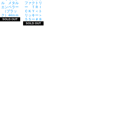
ル メタル
ファクトリ
エンペラー
ー ＴＲＩ
（ブラッ
ＣＫＹ＜ト
ク）44ｍｍ
リッキー＞
５５ー＃８
SOLD OUT
SOLD OUT