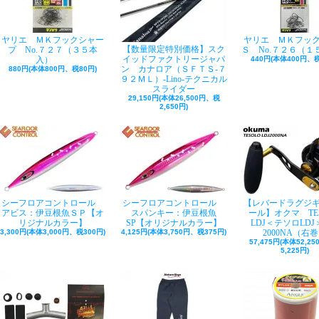
ヤリエ ＭＫフックシャー
ヤリエ ＭＫフッ
【数量限定特別価格】スク
プ No.７２７（３５本
Ｓ No.７２６（１
イッドファクトリージャパ
入）
440円(本体400円、税
ン カナロア（ＳＦＴＳ-７
880円(本体800円、税80円)
９２ＭＬ）-Lino-テクニカル
スライダー
29,150円(本体26,500円、税
2,650円)
シーフロアコントロール
シーフロアコントロール
【レバードラグジ
アビス：伊豆根魚ＳＰ【オ
スパンキー：伊豆根魚
ール】オクマ TE
リジナルカラー】
SP【オリジナルカラー】
LDJ＜テソロLDJ＞
3,300円(本体3,000円、税300円)
4,125円(本体3,750円、税375円)
2000NA（右
57,475円(本体52,2
5,225円)