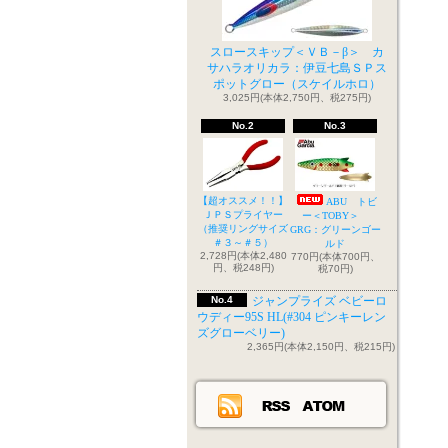
スロースキップ＜ＶＢ－β＞ カ
サハラオリカラ：伊豆七島ＳＰス
ポットグロー（スケイルホロ）
3,025円(本体2,750円、税275円)
No.2
No.3
【超オススメ！！】
ABU トビ
ＪＰＳプライヤー
ー＜TOBY＞
（推奨リングサイズ
GRG：グリーンゴー
＃３～＃５）
ルド
2,728円(本体2,480
770円(本体700円、
円、税248円)
税70円)
No.4
ジャンプライズ ベビーロ
ウディー95S HL(#304 ピンキーレン
ズグローベリー)
2,365円(本体2,150円、税215円)