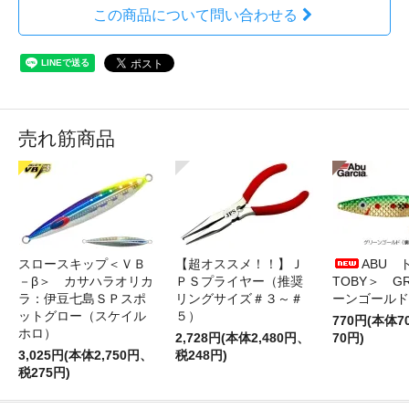
この商品について問い合わせる
売れ筋商品
スロースキップ＜ＶＢ
【超オススメ！！】Ｊ
ABU 
－β＞ カサハラオリカ
ＰＳプライヤー（推奨
TOBY＞ G
ラ：伊豆七島ＳＰスポ
リングサイズ＃３～＃
ーンゴールド
ットグロー（スケイル
５）
770円(本体
ホロ）
2,728円(本体2,480円、
70円)
3,025円(本体2,750円、
税248円)
税275円)