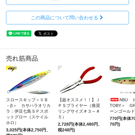
この商品について問い合わせる
売れ筋商品
スロースキップ＜ＶＢ
【超オススメ！！】Ｊ
ABU 
－β＞ カサハラオリカ
ＰＳプライヤー（推奨
TOBY＞ G
ラ：伊豆七島ＳＰスポ
リングサイズ＃３～＃
ーンゴールド
ットグロー（スケイル
５）
770円(本体
ホロ）
2,728円(本体2,480円、
70円)
3,025円(本体2,750円、
税248円)