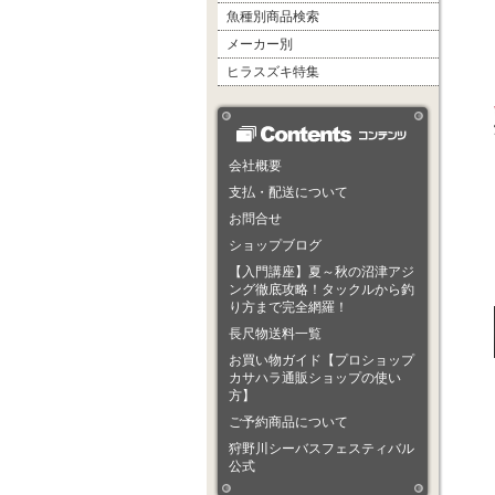
魚種別商品検索
メーカー別
ヒラスズキ特集
会社概要
支払・配送について
お問合せ
ショップブログ
【入門講座】夏～秋の沼津アジ
ング徹底攻略！タックルから釣
り方まで完全網羅！
長尺物送料一覧
お買い物ガイド【プロショップ
カサハラ通販ショップの使い
方】
ご予約商品について
狩野川シーバスフェスティバル
公式