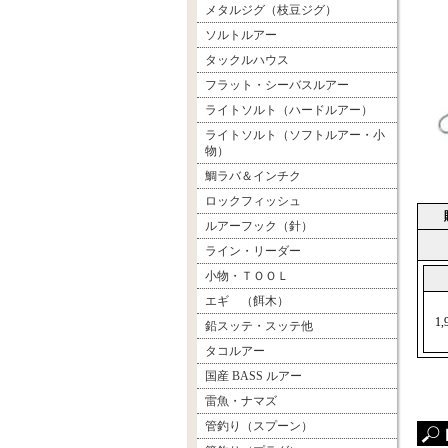
メタルジグ（枝豆ジグ）
ソルトルアー
タックルハウス
フラット・シーバスルアー
ライトソルト（ハードルアー）
ライトソルト（ソフトルアー・小
物）
鯛ラバ＆インチク
ロックフィッシュ
ルアーフック（針）
ライン・リーダー
小物・ＴＯＯＬ
エギ （餌木）
1
鉛スッテ・スッテ他
タコルアー
国産 BASS ルアー
雷魚・ナマズ
管釣り（スプーン）