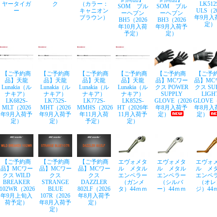
ヤータイガ
ク
（カラー：
LK512
SOM ブル
SOM ブル
ー
キャニオン
ULS（2
ーヘブン
ーヘブン
ブラウン）
年9月入
BH5（2026
BH3（2026
定）
年10月入荷
年9月入荷予
予定）
定）
【ご予約商
【ご予約商
【ご予約商
【ご予約商
【ご予約商
【ご予
品】天龍
品】天龍
品】天龍
品】天龍
品】MCワー
品】MC
Lunakia（ル
Lunakia（ル
Lunakia（ル
Lunakia（ル
クス POWER
クス SU
ナキア）
ナキア）
ナキア）
ナキア）
SUPPLY
LIGH
LK682S-
LK752S-
LK772S-
LK852S-
GLOVE（2026
GLOVE（
MLT（2026
MHT（2026
MMHS（2026
HT（2026年
年8月入荷予
年8月入
年9月入荷予
年9月入荷予
年11月入荷
11月入荷予
定）
定）
定）
定）
予定）
定）
【ご予約商
【ご予約商
【ご予約商
エヴォメタ
エヴォメタ
エヴォ
品】MCワー
品】MCワー
品】MCワー
ル メタル
ル メタル
ル メ
クス WILD
クス
クス
エンペラー
エンペラー
エンペ
BREAKER
STRANGE
DAZZLER
（ガンメ
（シルバ
（オレ
102WR（2026
BLUE
802LF（2026
タ）44ｍｍ
ー）44ｍｍ
ジ）44
年9月上旬入
107R（2026
年8月入荷予
荷予定）
年8月入荷予
定）
定）