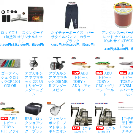
ロッドフキ スタンダード
ネイチャーボーイズ バー
アングル スーパー
（無塗装 オリジナルキッ
サタイルパンツ カラー：
レッド ナイロンス
ト）
ブラック
100yds サイズD#03
7,700円(本体7,000円、税700円)
7,480円(本体6,800円、税680円)
ド
418円(本体380円、税
ゴーフィッ
アブガルシ
アブガルシ
ABU
ABU
A
シュ クロナ
ア アブマチ
ア アブマチ
トビー＜
トビー＜
トビー
ッツGP 1091
ック 276 Ui
ック 506 MK
TOBY＞
TOBY＞
TOB
COLOR
トリガーア
II アンダー
AKA：アカ
GRG：グリ
SLVSM
ンダースピ
スピン
キン
ーンゴール
ルバー
ン
ド
モン
ABU
RBB ロッ
フィッシュ
【ご予
トビー＜
クショアウ
ポンド ノ
品】天
TOBY＞
エストバッ
マドネット
Lunaki
【ご予
【ご予
FT：ファイ
グ ブラッ
キャニオン
ナキア
約商品】
約商品】