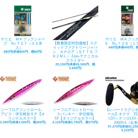
ヤリエ ＭＫフックシャー
ヤリエ ＭＫフッ
【数量限定特別価格】スク
プ No.７２７（３５本
Ｓ No.７２６（１
イッドファクトリージャパ
入）
440円(本体400円、税
ン カナロア（ＳＦＴＳ-７
880円(本体800円、税80円)
９２ＭＬ）-Lino-テクニカル
スライダー
29,150円(本体26,500円、税
2,650円)
シーフロアコントロール
シーフロアコントロール
【レバードラグジ
アビス：伊豆根魚ＳＰ【オ
スパンキー：伊豆根魚
ール】オクマ TE
リジナルカラー】
SP【オリジナルカラー】
LDJ＜テソロLDJ＞
3,300円(本体3,000円、税300円)
4,125円(本体3,750円、税375円)
2000NA（右
57,475円(本体52,2
5,225円)