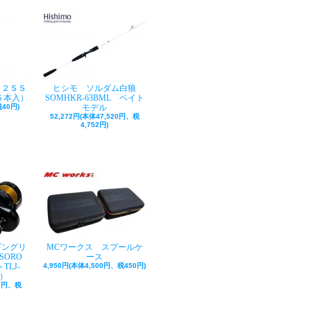
ク２ＳＳ
ヒシモ ソルダム白狼
５本入）
SOMHKR-63BML ベイト
40円)
モデル
52,272円(本体47,520円、税
4,752円)
ギングリ
MCワークス スプールケ
SORO
ース
TLJ-
4,950円(本体4,500円、税450円)
巻）
50円、税