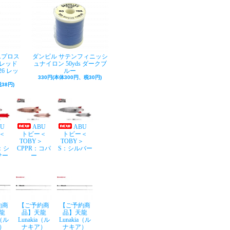
Aプロス
ダンビル サテンフィニッシ
レッド
ュナイロン 50yds ダークブ
26 レッ
ルー
330円(本体300円、税30円)
38円)
BU
ABU
ABU
＜
トビー＜
トビー＜
Y＞
TOBY＞
TOBY＞
：シ
CPPR：コパ
S：シルバー
サー
ー
約商
【ご予約商
【ご予約商
龍
品】天龍
品】天龍
a（ル
Lunakia（ル
Lunakia（ル
）
ナキア）
ナキア）