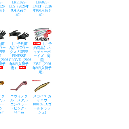
S-
LK5102S-
LK602S-
026
LLS（2026年
LMLT（2026
荷予
9月入荷予
年9月入荷予
定）
定）
約商
【ご予約商
【ご予
ワー
品】MCワー
約商品】ネ
PER
クス SUPER
イチャーボ
T
FINESSE
ーイズ 海
2026
GLOVE（2026
燕
荷予
年8月入荷予
235F（2026
定）
年9月入荷予
定）
メタ
エヴォメタ
メガバス カ
タル
ル メタル
ゲロウ
ラー
エンペラー
100F(GLXゴ
ン
（ピンク）
ールドラッ
ｍｍ
44ｍｍ
シュ)