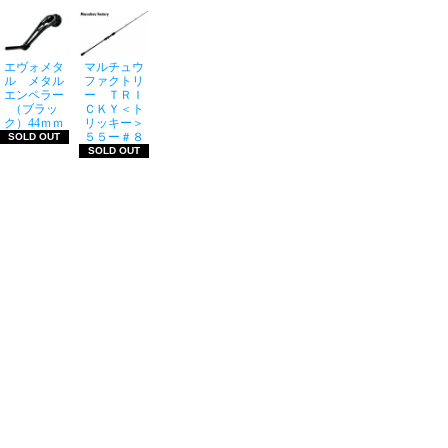
エヴォメタ
マルチュウ
ル メタル
ファクトリ
エンペラー
ー ＴＲＩ
（ブラッ
ＣＫＹ＜ト
ク）44ｍｍ
リッキー＞
５５ー＃８
SOLD OUT
SOLD OUT