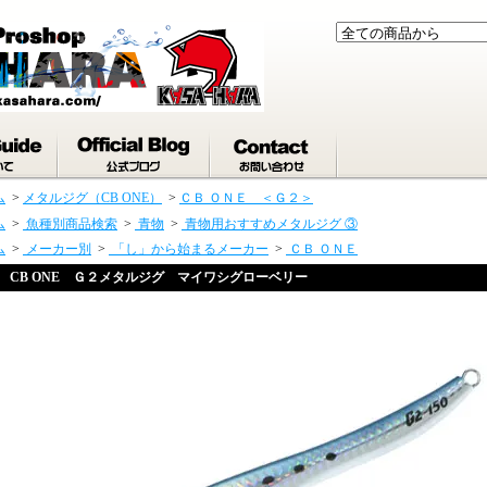
ム
>
メタルジグ（CB ONE）
>
ＣＢ ＯＮＥ ＜Ｇ２＞
ム
>
魚種別商品検索
>
青物
>
青物用おすすめメタルジグ ③
ム
>
メーカー別
>
「し」から始まるメーカー
>
ＣＢ ＯＮＥ
CB ONE Ｇ２メタルジグ マイワシグローベリー