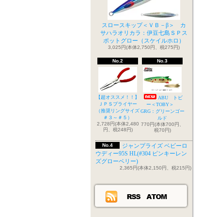
スロースキップ＜ＶＢ－β＞ カ
サハラオリカラ：伊豆七島ＳＰス
ポットグロー（スケイルホロ）
3,025円(本体2,750円、税275円)
No.2
No.3
【超オススメ！！】
ABU トビ
ＪＰＳプライヤー
ー＜TOBY＞
（推奨リングサイズ
GRG：グリーンゴー
＃３～＃５）
ルド
2,728円(本体2,480
770円(本体700円、
円、税248円)
税70円)
No.4
ジャンプライズ ベビーロ
ウディー95S HL(#304 ピンキーレン
ズグローベリー)
2,365円(本体2,150円、税215円)