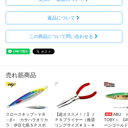
返品について
この商品について問い合わせる
売れ筋商品
スロースキップ＜ＶＢ
【超オススメ！！】Ｊ
ABU 
－β＞ カサハラオリカ
ＰＳプライヤー（推奨
TOBY＞ G
ラ：伊豆七島ＳＰスポ
リングサイズ＃３～＃
ーンゴールド