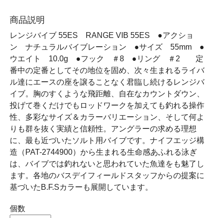
商品説明
レンジバイブ 55ES RANGE VIB 55ES ●アクショ
ン ナチュラルバイブレーション ●サイズ 55mm ●
ウエイト 10.0g ●フック ＃8 ●リング ＃2 定
番中の定番としてその地位を固め、次々生まれるライバ
ル達にエースの座を譲ることなく君臨し続けるレンジバ
イブ。胸のすくような飛距離、自在なカウントダウン、
投げて巻くだけでもロッドワークを加えても釣れる操作
性、多彩なサイズ＆カラーバリエーション、そして何よ
りも群を抜く実績と信頼性。アングラーの求める理想
に、最も近づいたソルト用バイブです。ナイフエッジ構
造（PAT-2744900）から生まれる生命感あふれる泳ぎ
は、バイブでは釣れないと思われていた魚達をも魅了し
ます。各地のバスデイフィールドスタッフからの提案に
基づいたB.F.Sカラーも展開しています。
個数