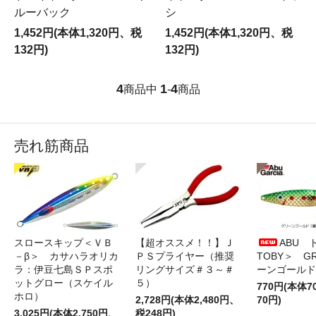
ルーバック
シ
1,452円(本体1,320円、税
1,452円(本体1,320円、税
132円)
132円)
4
1
4
商品中
-
商品
売れ筋商品
スロースキップ＜ＶＢ
【超オススメ！！】Ｊ
ABU 
－β＞ カサハラオリカ
ＰＳプライヤー（推奨
TOBY＞ G
ラ：伊豆七島ＳＰスポ
リングサイズ＃３～＃
ーンゴールド
ットグロー（スケイル
５）
770円(本体
ホロ）
2,728円(本体2,480円、
70円)
3,025円(本体2,750円、
税248円)