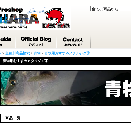
ム
>
魚種別商品検索
>
青物
>
青物用おすすめメタルジグ①
青物用おすすめメタルジグ①
商品一覧