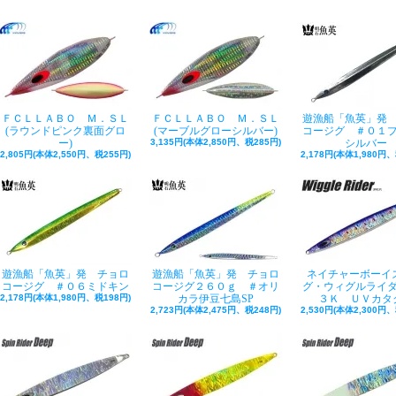
ＦＣＬＬＡＢＯ Ｍ．ＳＬ
ＦＣＬＬＡＢＯ Ｍ．ＳＬ
遊漁船「魚英」発
(ラウンドピンク裏面グロ
(マーブルグローシルバー)
コージグ ＃０１
ー)
3,135円(本体2,850円、税285円)
シルバー
2,805円(本体2,550円、税255円)
2,178円(本体1,980円、
遊漁船「魚英」発 チョロ
遊漁船「魚英」発 チョロ
ネイチャーボーイズ
コージグ ＃０６ミドキン
コージグ２６０ｇ ＃オリ
グ・ウィグルライ
2,178円(本体1,980円、税198円)
カラ伊豆七島SP
３Ｋ ＵＶカタ
2,723円(本体2,475円、税248円)
2,530円(本体2,300円、