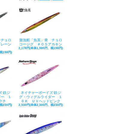
 チョロ
遊漁船「魚英」発 チョロ
プレーン
コージグ ＃０５アカキン
2,178円(本体1,980円、税198円)
税198円)
 鉄ジ
ネイチャーボーイズ 鉄ジ
ダー １
グ・ウィグルライダー １
クチ
６Ｋ ＵＶヘッドピンク
税230円)
2,530円(本体2,300円、税230円)