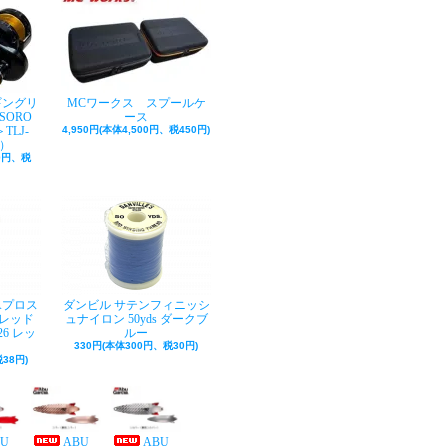
ギングリ
MCワークス スプールケ
SORO
ース
TLJ-
4,950円(本体4,500円、税450円)
巻）
50円、税
Aプロス
ダンビル サテンフィニッシ
レッド
ュナイロン 50yds ダークブ
26 レッ
ルー
330円(本体300円、税30円)
38円)
BU
ABU
ABU