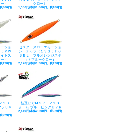
ロー）
グロー）
税306円)
1,980円(本体1,800円、税180円)
モーショ
ゼスタ スローエモーショ
１：ＰＷ
ン チャフ（１３３：ＦＯ
ワイトス
ＳＢＬ フルオレンジスポ
ロー）
ットブルーグロー）
税198円)
2,178円(本体1,980円、税198円)
２１０
枝豆じぐＭＳＲ ２１０
ブラＵＶ
ｇ #5 ブルーピンクＵＶＲ
2,519円(本体2,290円、税229円)
税229円)