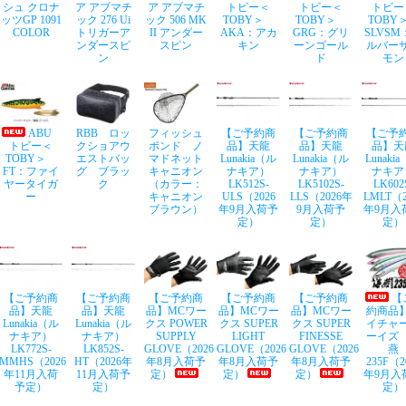
シュ クロナ
ア アブマチ
ア アブマチ
トビー＜
トビー＜
トビー
ッツGP 1091
ック 276 Ui
ック 506 MK
TOBY＞
TOBY＞
TOB
COLOR
トリガーア
II アンダー
AKA：アカ
GRG：グリ
SLVSM
ンダースピ
スピン
キン
ーンゴール
ルバー
ン
ド
モン
ABU
RBB ロッ
フィッシュ
【ご予約商
【ご予約商
【ご予
トビー＜
クショアウ
ポンド ノ
品】天龍
品】天龍
品】天
TOBY＞
エストバッ
マドネット
Lunakia（ル
Lunakia（ル
Lunaki
FT：ファイ
グ ブラッ
キャニオン
ナキア）
ナキア）
ナキア
ヤータイガ
ク
（カラー：
LK512S-
LK5102S-
LK602
ー
キャニオン
ULS（2026
LLS（2026年
LMLT（2
ブラウン）
年9月入荷予
9月入荷予
年9月入
定）
定）
定）
【ご予約商
【ご予約商
【ご予約商
【ご予約商
【ご予約商
【
品】天龍
品】天龍
品】MCワー
品】MCワー
品】MCワー
約商品
Lunakia（ル
Lunakia（ル
クス POWER
クス SUPER
クス SUPER
イチャ
ナキア）
ナキア）
SUPPLY
LIGHT
FINESSE
ーイズ
LK772S-
LK852S-
GLOVE（2026
GLOVE（2026
GLOVE（2026
燕
MMHS（2026
HT（2026年
年8月入荷予
年8月入荷予
年8月入荷予
235F（2
年11月入荷
11月入荷予
定）
定）
定）
年9月入
予定）
定）
定）