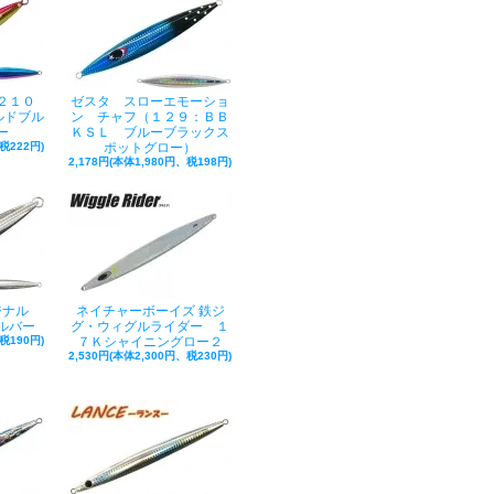
２１０
ゼスタ スローエモーショ
ルドブル
ン チャフ（１２９：ＢＢ
ー
ＫＳＬ ブルーブラックス
税222円)
ポットグロー）
2,178円(本体1,980円、税198円)
ジナル
ネイチャーボーイズ 鉄ジ
ルバー
グ・ウィグルライダー １
税190円)
７Ｋシャイニングロー２
2,530円(本体2,300円、税230円)