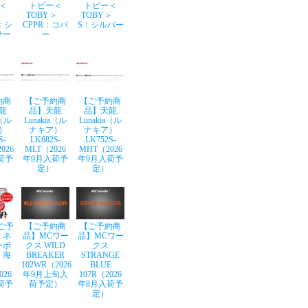
＜
トビー＜
トビー＜
Y＞
TOBY＞
TOBY＞
：シ
CPPR：コパ
S：シルバー
サー
ー
約商
【ご予約商
【ご予約商
龍
品】天龍
品】天龍
a（ル
Lunakia（ル
Lunakia（ル
）
ナキア）
ナキア）
S-
LK682S-
LK752S-
026
MLT（2026
MHT（2026
荷予
年9月入荷予
年9月入荷予
定）
定）
ご予
【ご予約商
【ご予約商
】ネ
品】MCワー
品】MCワー
ーボ
クス WILD
クス
 海
BREAKER
STRANGE
102WR（2026
BLUE
026
年9月上旬入
107R（2026
荷予
荷予定）
年8月入荷予
定）