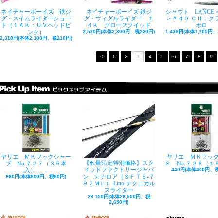
ネイチャーボーイズ 鉄ジ
ネイチャーボーイズ 鉄ジ
シャウト LANCE
グ・スイムライダーショー
グ・ウィグルライダー １
＞＃４０ ＣＨ：ク
ト（１ＡＫ：ＵＶヘッドピ
４Ｋ グロースクイッド
ホロ
ンク）
2,530円(本体2,300円、税230円)
1,436円(本体1,305円、
2,310円(本体2,100円、税210円)
<
1
2
3
4
5
6
7
8
9
ヤリエ ＭＫフックシャー
ヤリエ ＭＫフッ
【数量限定特別価格】スク
プ No.７２７（３５本
Ｓ No.７２６（１
イッドファクトリージャパ
入）
440円(本体400円、税
ン カナロア（ＳＦＴＳ-７
880円(本体800円、税80円)
９２ＭＬ）-Lino-テクニカル
スライダー
29,150円(本体26,500円、税
2,650円)