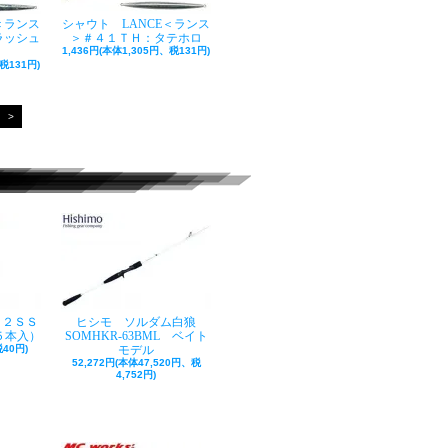
＜ランス
シャウト LANCE＜ランス
ラッシュ
＞＃４１ＴＨ：タテホロ
1,436円(本体1,305円、税131円)
税131円)
>
ク２ＳＳ
ヒシモ ソルダム白狼
５本入）
SOMHKR-63BML ベイト
40円)
モデル
52,272円(本体47,520円、税
4,752円)