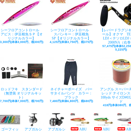
シーフロアコントロール
シーフロアコントロール
【レバードラグジ
アビス：伊豆根魚ＳＰ【オ
スパンキー：伊豆根魚
ール】オクマ TE
リジナルカラー】
SP【オリジナルカラー】
LDJ＜テソロLDJ＞
3,300円(本体3,000円、税300円)
4,125円(本体3,750円、税375円)
2000NA（右
57,475円(本体52,2
5,225円)
ロッドフキ スタンダード
ネイチャーボーイズ バー
アングル スーパー
（無塗装 オリジナルキッ
サタイルパンツ カラー：
レッド ナイロンス
ト）
ブラック
100yds サイズD#03
7,700円(本体7,000円、税700円)
7,480円(本体6,800円、税680円)
ド
418円(本体380円、税
ゴーフィッ
アブガルシ
アブガルシ
ABU
ABU
A