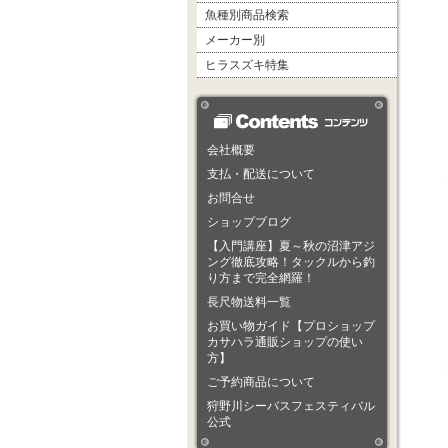
魚種別商品検索
メーカー別
ヒラスズキ特集
会社概要
支払・配送について
お問合せ
ショップブログ
【入門講座】夏～秋の沼津アジ
ング徹底攻略！タックルから釣
り方まで完全網羅！
長尺物送料一覧
お買い物ガイド【プロショップ
カサハラ通販ショップの使い
方】
ご予約商品について
狩野川シーバスフェスティバル
公式