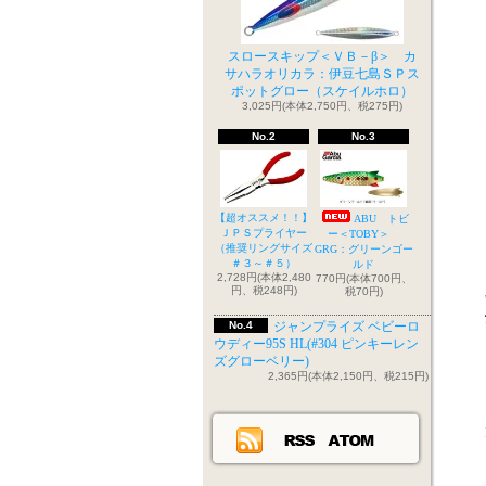
スロースキップ＜ＶＢ－β＞ カ
サハラオリカラ：伊豆七島ＳＰス
ポットグロー（スケイルホロ）
3,025円(本体2,750円、税275円)
No.2
No.3
【超オススメ！！】
ABU トビ
ＪＰＳプライヤー
ー＜TOBY＞
（推奨リングサイズ
GRG：グリーンゴー
＃３～＃５）
ルド
2,728円(本体2,480
770円(本体700円、
円、税248円)
税70円)
No.4
ジャンプライズ ベビーロ
ウディー95S HL(#304 ピンキーレン
ズグローベリー)
2,365円(本体2,150円、税215円)