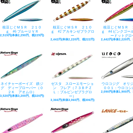
枝豆じぐＭＳＲ ２１０
枝豆じぐＭＳＲ ２１０
枝豆じぐＭＳＲ 
ｇ #6 ブルーＵＶＲ
ｇ #2 アカキンゼブラグロ
ｇ #4 ピンクゴー
2,519円(本体2,290円、税229円)
ー
ードットグロ
2,442円(本体2,220円、税222円)
2,442円(本体2,220円、
ネイチャーボーイズ 鉄ジ
ゼスタ スローエモーショ
ウロコジグ オリ
グ ディープローバー（０
ン フレア（７３ＢＰＺ
００１：ウロコシ
２Ｋ アオムロ）
Ｌ：ブルピンゼブラグロ
2,090円(本体1,900円、
3,520円(本体3,200円、税320円)
ー）
3,366円(本体3,060円、税306円)