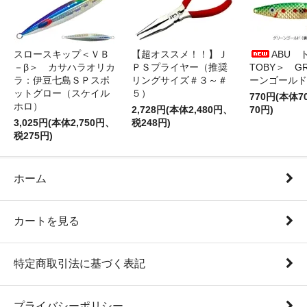
スロースキップ＜ＶＢ
【超オススメ！！】Ｊ
ABU 
－β＞ カサハラオリカ
ＰＳプライヤー（推奨
TOBY＞ G
ラ：伊豆七島ＳＰスポ
リングサイズ＃３～＃
ーンゴールド
ットグロー（スケイル
５）
770円(本体
ホロ）
2,728円(本体2,480円、
70円)
3,025円(本体2,750円、
税248円)
税275円)
ホーム
カートを見る
特定商取引法に基づく表記
プライバシーポリシー