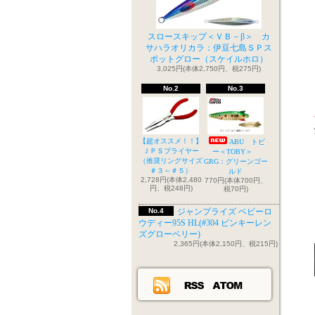
スロースキップ＜ＶＢ－β＞ カ
サハラオリカラ：伊豆七島ＳＰス
ポットグロー（スケイルホロ）
3,025円(本体2,750円、税275円)
No.2
No.3
【超オススメ！！】
ABU トビ
ＪＰＳプライヤー
ー＜TOBY＞
（推奨リングサイズ
GRG：グリーンゴー
＃３～＃５）
ルド
2,728円(本体2,480
770円(本体700円、
円、税248円)
税70円)
No.4
ジャンプライズ ベビーロ
ウディー95S HL(#304 ピンキーレン
ズグローベリー)
2,365円(本体2,150円、税215円)