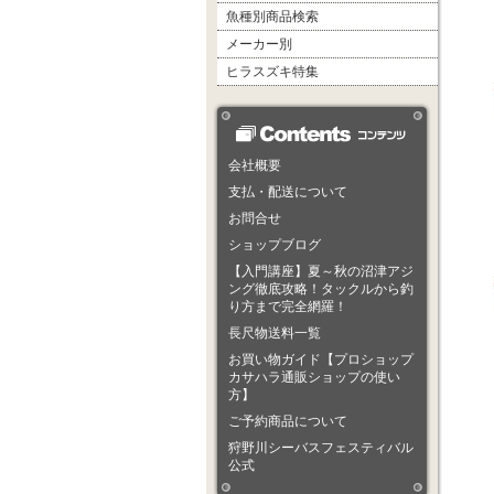
魚種別商品検索
メーカー別
ヒラスズキ特集
会社概要
支払・配送について
お問合せ
ショップブログ
【入門講座】夏～秋の沼津アジ
ング徹底攻略！タックルから釣
り方まで完全網羅！
長尺物送料一覧
お買い物ガイド【プロショップ
カサハラ通販ショップの使い
方】
ご予約商品について
狩野川シーバスフェスティバル
公式