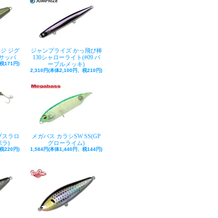
ジ ジグ
ジャンプライズ かっ飛び棒
:サッパ
130シャローライト(#09 パ
税171円)
ープルメッキ)
2,310円(本体2,100円、税210円)
プスラロ
メガバス カラシSW SS(GP
ボラ)
グローライム)
税220円)
1,584円(本体1,440円、税144円)