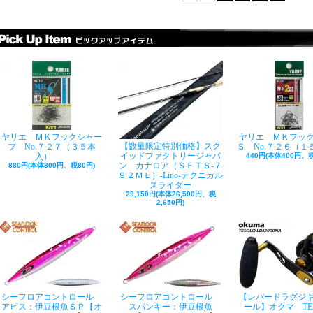
ヤリエ ＭＫフックシャー
ヤリエ ＭＫフッ
【数量限定特別価格】スク
プ No.７２７（３５本
Ｓ No.７２６（１
イッドファクトリージャパ
入）
440円(本体400円、税
ン カナロア（ＳＦＴＳ-７
880円(本体800円、税80円)
９２ＭＬ）-Lino-テクニカル
スライダー
29,150円(本体26,500円、税
2,650円)
シーフロアコントロール
シーフロアコントロール
【レバードラグジ
アビス：伊豆根魚ＳＰ【オ
スパンキー：伊豆根魚
ール】オクマ TE