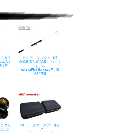
ク２ＳＳ
ヒシモ ソルダム白狼
５本入）
SOMHKR-63BML ベイト
40円)
モデル
52,272円(本体47,520円、税
4,752円)
ギングリ
MCワークス スプールケ
SORO
ース