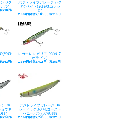
ジ ジグ
ポジドライブガレージ ジグ
:ボラ)
ザグベイト120F(#3:コノシ
税216円)
ロ)
2,376円(本体2,160円、税216円)
#003:
レガーレ レガリア100(#017:
ボラピン)
税162円)
1,780円(本体1,618円、税162円)
ジ DK
ポジドライブガレージ DK
:ショウギ
シードッグ160(#4:ゴースト
FF)
ハニーボラ)(30%OFF)
税224円)
2,464円(本体2,240円、税224円)