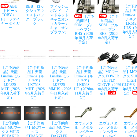
ABU
RBB ロッ
フィッシュ
【ご予
トビー＜
クショアウ
ポンド ノ
品】天
TOBY＞
エストバッ
マドネット
Lunaki
【ご予
【ご予
FT：ファイ
グ ブラッ
キャニオン
ナキア
約商品】
約商品】
ヤータイガ
ク
（カラー：
LK512
SOM ブル
SOM ブル
ー
キャニオン
ULS（2
ーヘブン
ーヘブン
ブラウン）
年9月入
BH5（2026
BH3（2026
定）
年10月入荷
年9月入荷予
予定）
定）
【ご予約商
【ご予約商
【ご予約商
【ご予約商
【ご予約商
【ご予
品】天龍
品】天龍
品】天龍
品】天龍
品】MCワー
品】MC
Lunakia（ル
Lunakia（ル
Lunakia（ル
Lunakia（ル
クス POWER
クス SU
ナキア）
ナキア）
ナキア）
ナキア）
SUPPLY
LIGH
LK682S-
LK752S-
LK772S-
LK852S-
GLOVE（2026
GLOVE（
MLT（2026
MHT（2026
MMHS（2026
HT（2026年
年8月入荷予
年8月入
年9月入荷予
年9月入荷予
年11月入荷
11月入荷予
定）
定）
定）
定）
予定）
定）
【ご予約商
【ご予約商
【ご予約商
エヴォメタ
エヴォメタ
エヴォ
品】MCワー
品】MCワー
品】MCワー
ル メタル
ル メタル
ル メ
クス WILD
クス
クス
エンペラー
エンペラー
エンペ
BREAKER
STRANGE
DAZZLER
（ガンメ
（シルバ
（オレ