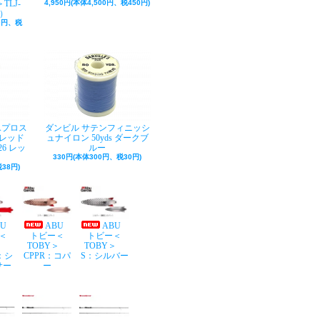
TLJ-
4,950円(本体4,500円、税450円)
巻）
50円、税
Aプロス
ダンビル サテンフィニッシ
レッド
ュナイロン 50yds ダークブ
26 レッ
ルー
330円(本体300円、税30円)
38円)
BU
ABU
ABU
＜
トビー＜
トビー＜
Y＞
TOBY＞
TOBY＞
：シ
CPPR：コパ
S：シルバー
サー
ー