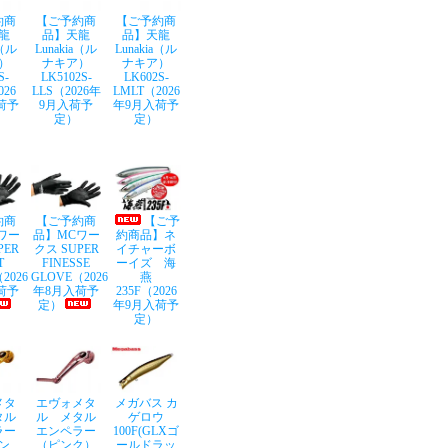
約商
【ご予約商
【ご予約商
龍
品】天龍
品】天龍
a（ル
Lunakia（ル
Lunakia（ル
）
ナキア）
ナキア）
S-
LK5102S-
LK602S-
026
LLS（2026年
LMLT（2026
荷予
9月入荷予
年9月入荷予
定）
定）
約商
【ご予約商
【ご予
ワー
品】MCワー
約商品】ネ
PER
クス SUPER
イチャーボ
T
FINESSE
ーイズ 海
2026
GLOVE（2026
燕
荷予
年8月入荷予
235F（2026
定）
年9月入荷予
定）
メタ
エヴォメタ
メガバス カ
タル
ル メタル
ゲロウ
ラー
エンペラー
100F(GLXゴ
ン
（ピンク）
ールドラッ