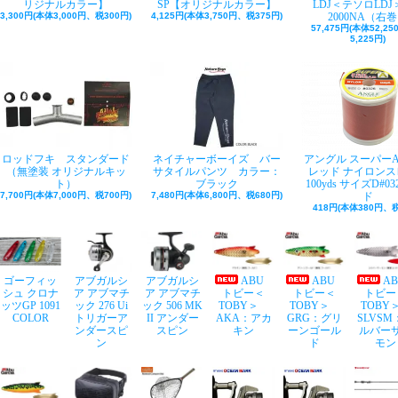
リジナルカラー】
SP【オリジナルカラー】
LDJ＜テソロLDJ＞
3,300円(本体3,000円、税300円)
4,125円(本体3,750円、税375円)
2000NA（右
57,475円(本体52,2
5,225円)
ロッドフキ スタンダード
ネイチャーボーイズ バー
アングル スーパー
（無塗装 オリジナルキッ
サタイルパンツ カラー：
レッド ナイロンス
ト）
ブラック
100yds サイズD#03
7,700円(本体7,000円、税700円)
7,480円(本体6,800円、税680円)
ド
418円(本体380円、税
ゴーフィッ
アブガルシ
アブガルシ
ABU
ABU
A
シュ クロナ
ア アブマチ
ア アブマチ
トビー＜
トビー＜
トビー
ッツGP 1091
ック 276 Ui
ック 506 MK
TOBY＞
TOBY＞
TOB
COLOR
トリガーア
II アンダー
AKA：アカ
GRG：グリ
SLVSM
ンダースピ
スピン
キン
ーンゴール
ルバー
ン
ド
モン