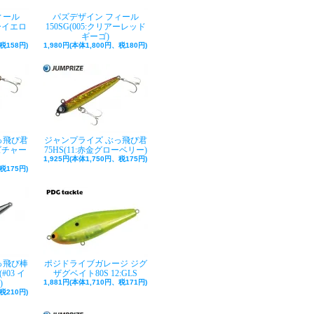
ィール
パズデザイン フィール
アーイエロ
150SG(005:クリアーレッド
ギーゴ)
税158円)
1,980円(本体1,800円、税180円)
っ飛び君
ジャンプライズ ぶっ飛び君
イズチャー
75HS(11:赤金グローベリー)
1,925円(本体1,750円、税175円)
税175円)
っ飛び棒
ポジドライブガレージ ジグ
#03 イ
ザグベイト80S 12:GLS
)
1,881円(本体1,710円、税171円)
税210円)