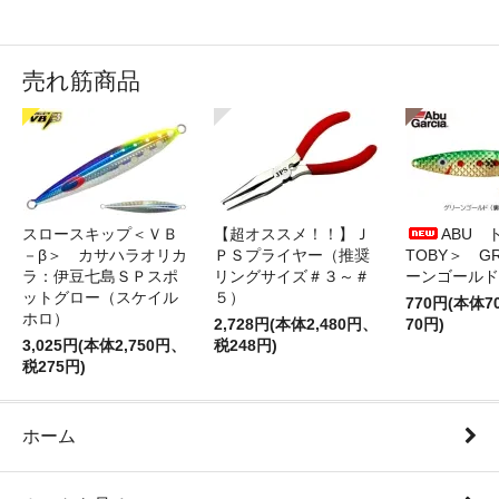
売れ筋商品
スロースキップ＜ＶＢ
【超オススメ！！】Ｊ
ABU 
－β＞ カサハラオリカ
ＰＳプライヤー（推奨
TOBY＞ G
ラ：伊豆七島ＳＰスポ
リングサイズ＃３～＃
ーンゴールド
ットグロー（スケイル
５）
770円(本体
ホロ）
2,728円(本体2,480円、
70円)
3,025円(本体2,750円、
税248円)
税275円)
ホーム