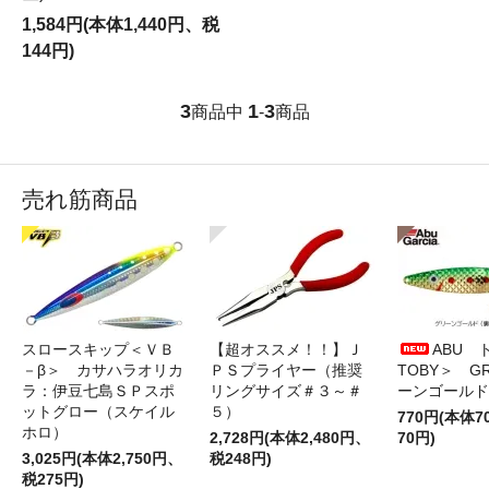
1,584円(本体1,440円、税
144円)
3
1
3
商品中
-
商品
売れ筋商品
スロースキップ＜ＶＢ
【超オススメ！！】Ｊ
ABU 
－β＞ カサハラオリカ
ＰＳプライヤー（推奨
TOBY＞ G
ラ：伊豆七島ＳＰスポ
リングサイズ＃３～＃
ーンゴールド
ットグロー（スケイル
５）
770円(本体
ホロ）
2,728円(本体2,480円、
70円)
3,025円(本体2,750円、
税248円)
税275円)