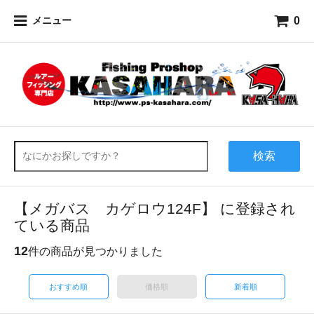
0
メニュー
検索
【メガバス カゲロウ124F】 に登録され
ている商品
12
件の商品が見つかりました
おすすめ順
価格順
新着順