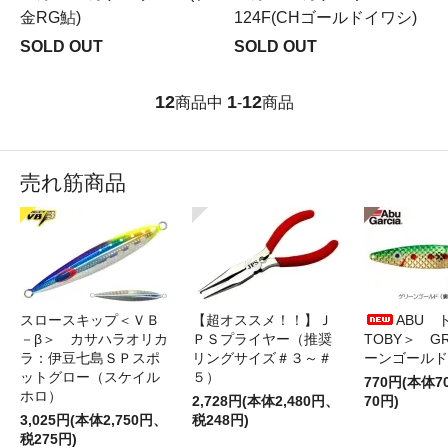
金RG鮎)
124F(CHゴールドイワシ)
SOLD OUT
SOLD OUT
12
1
12
商品中
-
商品
売れ筋商品
スロースキップ＜ＶＢ
【超オススメ！！】Ｊ
ABU 
－β＞ カサハラオリカ
ＰＳプライヤー（推奨
TOBY＞ G
ラ：伊豆七島ＳＰスポ
リングサイズ＃３～＃
ーンゴールド
ットグロー（スケイル
５）
770円(本体
ホロ）
2,728円(本体2,480円、
70円)
3,025円(本体2,750円、
税248円)
税275円)