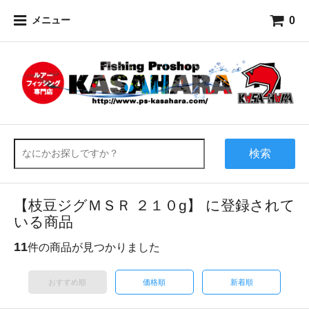
0
メニュー
検索
【枝豆ジグＭＳＲ ２１０g】 に登録されて
いる商品
11
件の商品が見つかりました
おすすめ順
価格順
新着順