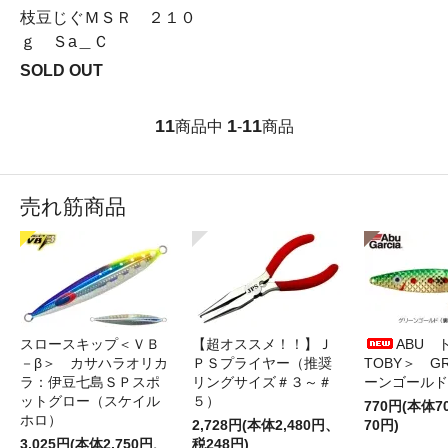
枝豆じぐＭＳＲ ２１０
ｇ Ｓa＿Ｃ
SOLD OUT
11
1
11
商品中
-
商品
売れ筋商品
スロースキップ＜ＶＢ
【超オススメ！！】Ｊ
ABU 
－β＞ カサハラオリカ
ＰＳプライヤー（推奨
TOBY＞ G
ラ：伊豆七島ＳＰスポ
リングサイズ＃３～＃
ーンゴールド
ットグロー（スケイル
５）
770円(本体
ホロ）
2,728円(本体2,480円、
70円)
3,025円(本体2,750円、
税248円)