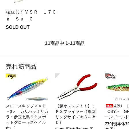
枝豆じぐＭＳＲ １７０
ｇ Ｓａ＿Ｃ
SOLD OUT
11
1
11
商品中
-
商品
売れ筋商品
スロースキップ＜ＶＢ
【超オススメ！！】Ｊ
ABU 
－β＞ カサハラオリカ
ＰＳプライヤー（推奨
TOBY＞ G
ラ：伊豆七島ＳＰスポ
リングサイズ＃３～＃
ーンゴールド
ットグロー（スケイル
５）
770円(本体
ホロ）