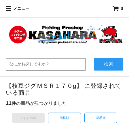
0
メニュー
検索
【枝豆ジグＭＳＲ１７０g】 に登録されて
いる商品
11
件の商品が見つかりました
おすすめ順
価格順
新着順