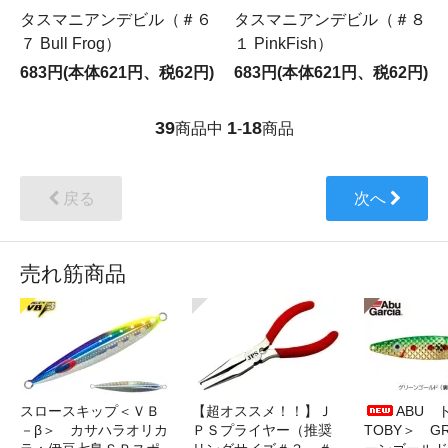
タスマニアンデビル（＃６
タスマニアンデビル（＃８
７ Bull Frog）
１ PinkFish）
683円(本体621円、税62円)
683円(本体621円、税62円)
39
1
18
商品中
-
商品
戻る
次へ
売れ筋商品
スロースキップ＜ＶＢ
【超オススメ！！】Ｊ
ABU 
－β＞ カサハラオリカ
ＰＳプライヤー（推奨
TOBY＞ G