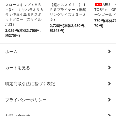
スロースキップ＜ＶＢ
【超オススメ！！】Ｊ
ABU 
－β＞ カサハラオリカ
ＰＳプライヤー（推奨
TOBY＞ G
ラ：伊豆七島ＳＰスポ
リングサイズ＃３～＃
ーンゴールド
ットグロー（スケイル
５）
770円(本体
ホロ）
2,728円(本体2,480円、
70円)
3,025円(本体2,750円、
税248円)
税275円)
ホーム
カートを見る
特定商取引法に基づく表記
プライバシーポリシー
お問い合わせ