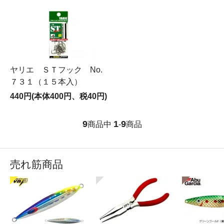
ヤリエ ＳＴフック No.
７３１（１５本入）
440円(本体400円、税40円)
9
1
9
商品中
-
商品
売れ筋商品