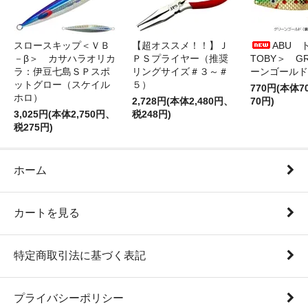
スロースキップ＜ＶＢ
【超オススメ！！】Ｊ
ABU 
－β＞ カサハラオリカ
ＰＳプライヤー（推奨
TOBY＞ G
ラ：伊豆七島ＳＰスポ
リングサイズ＃３～＃
ーンゴールド
ットグロー（スケイル
５）
770円(本体
ホロ）
2,728円(本体2,480円、
70円)
3,025円(本体2,750円、
税248円)
税275円)
ホーム
カートを見る
特定商取引法に基づく表記
プライバシーポリシー