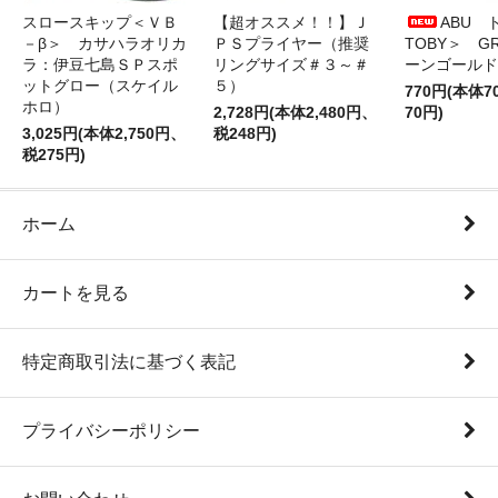
スロースキップ＜ＶＢ
【超オススメ！！】Ｊ
ABU 
－β＞ カサハラオリカ
ＰＳプライヤー（推奨
TOBY＞ G
ラ：伊豆七島ＳＰスポ
リングサイズ＃３～＃
ーンゴールド
ットグロー（スケイル
５）
770円(本体
ホロ）
2,728円(本体2,480円、
70円)
3,025円(本体2,750円、
税248円)
税275円)
ホーム
カートを見る
特定商取引法に基づく表記
プライバシーポリシー