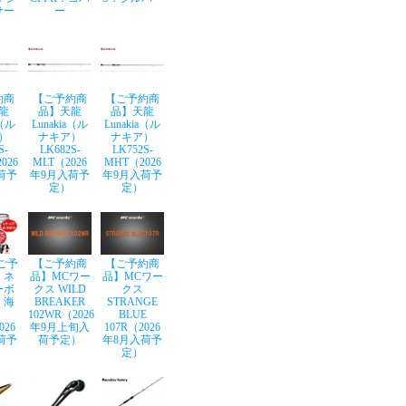
サー
ー
約商
【ご予約商
【ご予約商
龍
品】天龍
品】天龍
a（ル
Lunakia（ル
Lunakia（ル
）
ナキア）
ナキア）
S-
LK682S-
LK752S-
026
MLT（2026
MHT（2026
荷予
年9月入荷予
年9月入荷予
定）
定）
ご予
【ご予約商
【ご予約商
】ネ
品】MCワー
品】MCワー
ーボ
クス WILD
クス
 海
BREAKER
STRANGE
102WR（2026
BLUE
026
年9月上旬入
107R（2026
荷予
荷予定）
年8月入荷予
定）