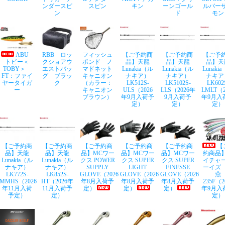
ンダースピ
スピン
キン
ーンゴール
ルバー
ン
ド
モン
ABU
RBB ロッ
フィッシュ
【ご予約商
【ご予約商
【ご予
トビー＜
クショアウ
ポンド ノ
品】天龍
品】天龍
品】天
TOBY＞
エストバッ
マドネット
Lunakia（ル
Lunakia（ル
Lunaki
FT：ファイ
グ ブラッ
キャニオン
ナキア）
ナキア）
ナキア
ヤータイガ
ク
（カラー：
LK512S-
LK5102S-
LK602
ー
キャニオン
ULS（2026
LLS（2026年
LMLT（2
ブラウン）
年9月入荷予
9月入荷予
年9月入
定）
定）
定）
【ご予約商
【ご予約商
【ご予約商
【ご予約商
【ご予約商
【
品】天龍
品】天龍
品】MCワー
品】MCワー
品】MCワー
約商品
Lunakia（ル
Lunakia（ル
クス POWER
クス SUPER
クス SUPER
イチャ
ナキア）
ナキア）
SUPPLY
LIGHT
FINESSE
ーイズ
LK772S-
LK852S-
GLOVE（2026
GLOVE（2026
GLOVE（2026
燕
MMHS（2026
HT（2026年
年8月入荷予
年8月入荷予
年8月入荷予
235F（2
年11月入荷
11月入荷予
定）
定）
定）
年9月入
予定）
定）
定）