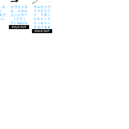
 カ
エヴォメタ
マルチュウ
ウ
ル メタル
ファクトリ
LXゴ
エンペラー
ー ＴＲＩ
ラッ
（ブラッ
ＣＫＹ＜ト
ク）44ｍｍ
リッキー＞
５５ー＃８
SOLD OUT
SOLD OUT