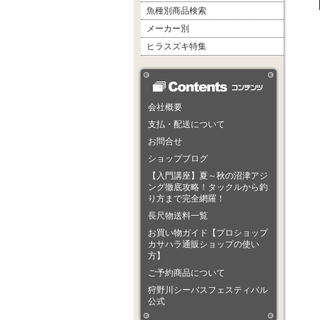
魚種別商品検索
メーカー別
ヒラスズキ特集
会社概要
支払・配送について
お問合せ
ショップブログ
【入門講座】夏～秋の沼津アジ
ング徹底攻略！タックルから釣
り方まで完全網羅！
長尺物送料一覧
お買い物ガイド【プロショップ
カサハラ通販ショップの使い
方】
ご予約商品について
狩野川シーバスフェスティバル
公式