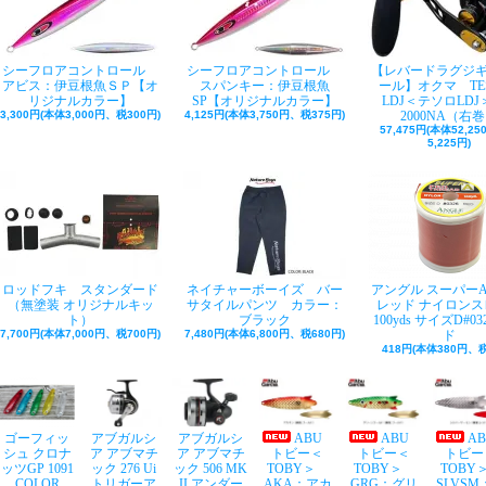
シーフロアコントロール
シーフロアコントロール
【レバードラグジ
アビス：伊豆根魚ＳＰ【オ
スパンキー：伊豆根魚
ール】オクマ TE
リジナルカラー】
SP【オリジナルカラー】
LDJ＜テソロLDJ＞
3,300円(本体3,000円、税300円)
4,125円(本体3,750円、税375円)
2000NA（右
57,475円(本体52,2
5,225円)
ロッドフキ スタンダード
ネイチャーボーイズ バー
アングル スーパー
（無塗装 オリジナルキッ
サタイルパンツ カラー：
レッド ナイロンス
ト）
ブラック
100yds サイズD#03
7,700円(本体7,000円、税700円)
7,480円(本体6,800円、税680円)
ド
418円(本体380円、税
ゴーフィッ
アブガルシ
アブガルシ
ABU
ABU
A
シュ クロナ
ア アブマチ
ア アブマチ
トビー＜
トビー＜
トビー
ッツGP 1091
ック 276 Ui
ック 506 MK
TOBY＞
TOBY＞
TOB
COLOR
トリガーア
II アンダー
AKA：アカ
GRG：グリ
SLVSM