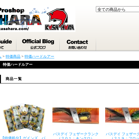
ム
>
特価商品
>
特価ハードルアー
特価ハードルアー
商品一覧
バスデイ フェザークランク
バスデイ フェザー
【特価処分】ゲインズ パ
（２０１：キンクロ）
（２１９：フロ