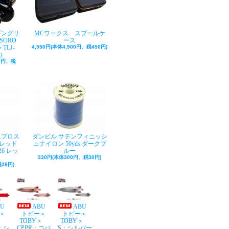
ギングリ
MCワークス スプールケ
SORO
ース
TLJ-
4,950円(本体4,500円、税450円)
巻）
50円、税
Aプロス
ダンビル サテンフィニッシ
レッド
ュナイロン 50yds ダークブ
26 レッ
ルー
330円(本体300円、税30円)
38円)
BU
ABU
ABU
＜
トビー＜
トビー＜
Y＞
TOBY＞
TOBY＞
：シ
CPPR：コパ
S：シルバー