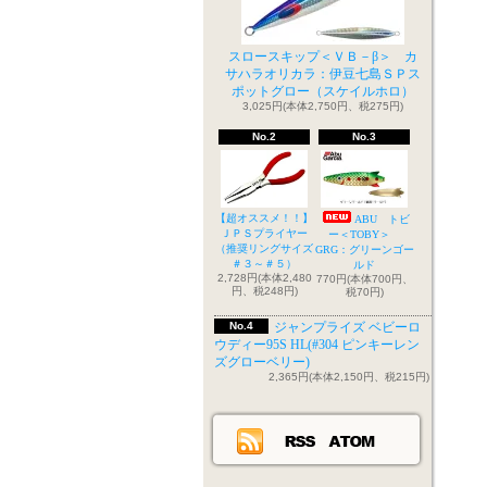
スロースキップ＜ＶＢ－β＞ カ
サハラオリカラ：伊豆七島ＳＰス
ポットグロー（スケイルホロ）
3,025円(本体2,750円、税275円)
No.2
No.3
【超オススメ！！】
ABU トビ
ＪＰＳプライヤー
ー＜TOBY＞
（推奨リングサイズ
GRG：グリーンゴー
＃３～＃５）
ルド
2,728円(本体2,480
770円(本体700円、
円、税248円)
税70円)
No.4
ジャンプライズ ベビーロ
ウディー95S HL(#304 ピンキーレン
ズグローベリー)
2,365円(本体2,150円、税215円)