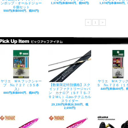
ンポップ・オールドジョー
1,078円(本体980円、税98円)
1,078円(本体980円、
６個セット
550円(本体500円、税50円)
<
1
>
ヤリエ ＭＫフックシャー
ヤリエ ＭＫフッ
【数量限定特別価格】スク
プ No.７２７（３５本
Ｓ No.７２６（１
イッドファクトリージャパ
入）
440円(本体400円、税
ン カナロア（ＳＦＴＳ-７
880円(本体800円、税80円)
９２ＭＬ）-Lino-テクニカル
スライダー
29,150円(本体26,500円、税
2,650円)