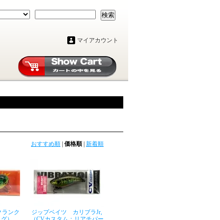
検索
マイアカウント
おすすめ順
|
価格順
|
新着順
クランク
ジップベイツ カリブラJr,
ッグ）
（CVカスタム：リアチパー