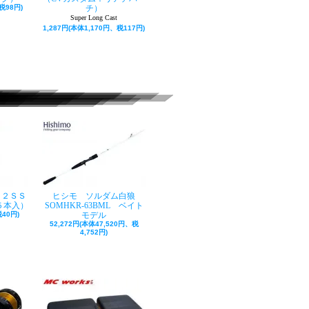
税98円)
チ）
Super Long Cast
1,287円(本体1,170円、税117円)
ク２ＳＳ
ヒシモ ソルダム白狼
５本入）
SOMHKR-63BML ベイト
40円)
モデル
52,272円(本体47,520円、税
4,752円)